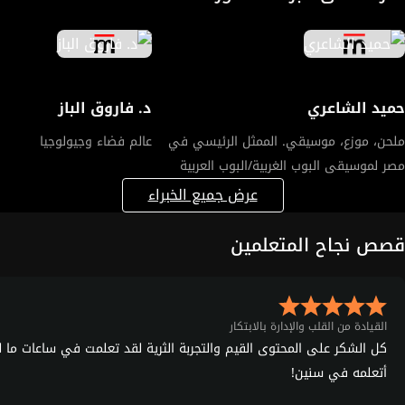
مشاعرهم والتعامل مع التوتر، والنزوح، والفقد، وبناء الأمل.
بريد إل
المحتوى مصمم بعناية ليناسب صغار السن، ويعتمد على
باستخدا
مقاطع فيديو تعليمية موثوقة من BBC، مما يجعل التعليم
التواصل ا
أكثر تفاعلية وإثراءً.
بيئة العم
حميد الشاعري
د. فاروق الباز
ملحن، موزع، موسيقي. الممثل الرئيسي في
عالم فضاء وجيولوجيا
إحدى دورا
مصر لموسيقى البوب الغربية/البوب العربية
مؤثرًا
بطريقة 
عرض جميع الخبراء
والتوا
قصص نجاح المتعلمين
تعزيز 
القيادة من القلب والإدارة بالابتكار
كل الشكر على المحتوى القيم والتجربة الثرية لقد تعلمت في ساعات ما ل
أتعلمه في سنين!