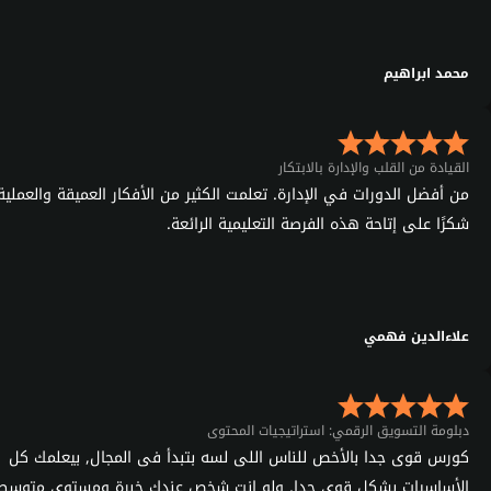
محمد ابراهيم
القيادة من القلب والإدارة بالابتكار
من أفضل الدورات في الإدارة. تعلمت الكثير من الأفكار العميقة والعملية
شكرًا على إتاحة هذه الفرصة التعليمية الرائعة.
علاءالدين فهمي
دبلومة التسويق الرقمي: استراتيجيات المحتوى
كورس قوى جدا بالأخص للناس اللى لسه بتبدأ فى المجال, بيعلمك كل
الأساسيات بشكل قوى جدا, ولو انت شخص عندك خبرة ومستوى متوسط