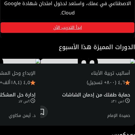
الاصطناعي في عملك، واستعد لدخول امتحان شهادة Google
Cloud.
ابدأ التدريب الآن
الدورات المميزة هذا الأسبوع
أساليب تربية الأبناء
الإبداع وحل المش
٤٫٦ (٨٠٠+ تسجيل)
٤٫٥ (١٨٫٤ألف+ تسجيل)
حماية طفلك من إدمان الشاشات
إدارة حل المشكل
١س ٣١د
٢س ٧د
حميدة الإمام
د. أيمن مكاوي
بودكورس