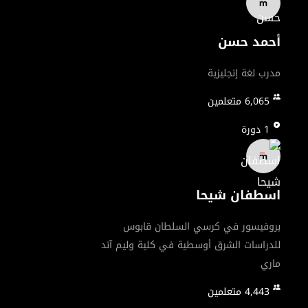
أحمد حسن
علاوة على ذلك، ستساعدك إحدى دورات هذه الباقة في تعلم
كيف تقدم عرضًا تقديميًا مؤثرًا باستخدام مهارات رواية
مدرب لغة إنجليزية
القصص وتنظيم الأفكار بطريقة ممتعة وسهلة الفهم.
6,065
متعلمين
ستكتسب مهارات الإلقاء والتواصل التي تساعدك على بناء
1
دورة
من خلال هذه الدورات، ستتمكن من تعزيز مهاراتك في
اسطفان شيحا
الإنجليزية للأعمال وتوسيع فرصك المهنية.
بروفيسور في كرسي السلطان قابوس
للدراسات الشرق أوسطية في كلية وليم آند
ماري
4,443
متعلمين