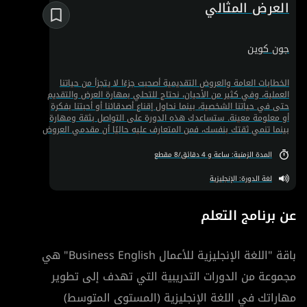
احتراف كتابة رسائل البريد الإلكتروني بطريقة تعزز من تواصلك المهني
العرض المثالي
وتفتح لك أبوابًا جديدة من الفرص. احصل على شهادة إتمام واستفد
من الوصول إلى أكثر من 1000 دورة تعليمية باشتراك واحد.
جون كوين
الخطابات العامة والعروض التقديمية أًصحبت جزءًا لا يتجزأ من حياتنا
العملية، وفي كثير من الأحيان، نحتاج للتحلي بمهارة العرض والتقديم
حتى في حياتنا الشخصية، بينما نحاول إقناع أصدقائنا أو أحبتنا بفكرة
أو معلومة معينة. ستساعدك هذه الدورة على التواصل بثقة ومهارة
بينما تنمي ثقتك بنفسك، فمن المتعارف عليه حاليًا أن مقدمي العروض
الأفضل يتحركون بشكل أسرع عبر الشركات، وتساعد هذه الدورة
التدريبية في إرشادك إلى مسار أفضل للخطابة العامة والتواصل.
المدة الزمنية: ساعة و 4 دقائق/8 مقطع
لغة الدورة: الإنجليزية
عن برنامج التعلم
باقة "اللغة الإنجليزية للأعمال Business English" هي
مجموعة من الدورات التدريبية التي تهدف إلى تطوير
مهاراتك في اللغة الإنجليزية (المستوى المتوسط)