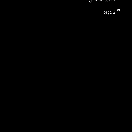
3,762
متعلمين
2
دورة