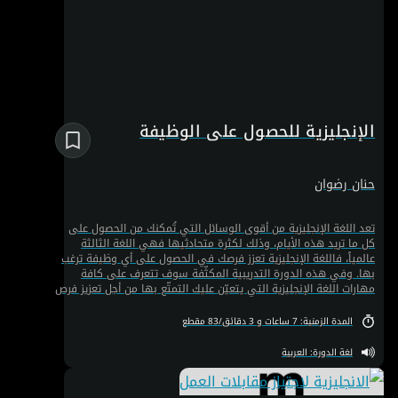
الإنجليزية للحصول على الوظيفة
حنان رضوان
تعد اللغة الإنجليزية من أقوى الوسائل التي تُمكنك من الحصول على
كل ما تريد هذه الأيام، وذلك لكثرة متحادثيها فهي اللغة الثالثة
عالمياً، فاللغة الإنجليزية تعزز فرصك في الحصول على أي وظيفة ترغب
بها. وفي هذه الدورة التدريبية المكثّفة سوف تتعرف على كافة
مهارات اللغة الإنجليزية التي يتعيّن عليك التمتّع بها من أجل تعزيز فرص
التوظيف في الشركات التي تتطلّب إتقان هذه اللغة. ستتعلّم أيضًا
كيفية صياغة سيرتك الذاتية المهنية والاستعانة بقصصك الشخصية
المدة الزمنية: 7 ساعات و 3 دقائق/83 مقطع
للحديث عن نفسك وتحسين مفرداتك المهنية من خلال المواضيع
المعروضة والموضحة في هذه الدورة التدريبية.
لغة الدورة: العربية