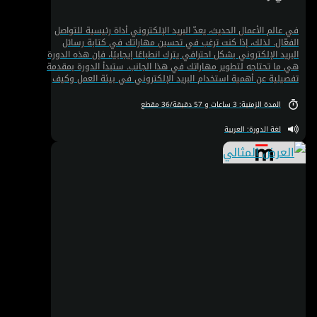
في عالم الأعمال الحديث، يعدّ البريد الإلكتروني أداة رئيسية للتواصل
الفعّال. لذلك، إذا كنت ترغب في تحسين مهاراتك في كتابة رسائل
البريد الإلكتروني بشكل احترافي يترك انطباعًا إيجابيًا، فإن هذه الدورة
هي ما تحتاجه لتطوير مهاراتك في هذا الجانب. ستبدأ الدورة بمقدمة
تفصيلية عن أهمية استخدام البريد الإلكتروني في بيئة العمل وكيف
يمكن للرسالة المكتوبة أن تكون حاسمة في التأثير على الآخرين.
ستتعرف على الأساليب الفعالة في كتابة البريد الإلكتروني من خلال
المدة الزمنية: 3 ساعات و 57 دقيقة/36 مقطع
11 خطوة بسيطة تجعل رسائلك أكثر وضوحًا وتأثيرًا. سنغطي أيضًا
كيفية الحفاظ على البساطة والدقة في الكتابة، وكيفية تجنب الكلمات
لغة الدورة: العربية
الزائدة والمشوشة التي قد تؤدي إلى سوء فهم، كما ستتعلم كيفية
اختيار المرادفات المناسبة لتجنب التكرار وتحسين صياغة رسائلك. لضمان
أن تكون رسائلك واضحة ومهنية، سنقدم لك نصائح نحوية مهمة
ونستعرض كيفية استخدام علامات الترقيم بشكل صحيح، كما سنغطي
كيفية كتابة مواضيع متنوعة للبريد الإلكتروني مثل تنظيم الاجتماعات،
تسليم المهام، الإعلان عن التأجيلات، والاعتذار بطريقة تعكس الاحترافية
والاهتمام بالتفاصيل. بالإضافة إلى ذلك، ستتعلم كيفية كتابة بريد
إلكتروني لإنهاء التعاملات بشكل لائق، وكيفية طلب تقييم الأداء
بطريقة تعزز من فرصك في الحصول على ردود فعّالة. بالإضافة إلى ما
سبق، ستتعلم أيضًا كيفية اختتام البريد الإلكتروني بطريقة تترك
انطباعًا إيجابيًا يدوم لدى المتلقي. في نهاية الدورة، سنقدم لك
نصائح عملية حول كيفية مراجعة وتحسين رسائلك الإلكترونية بشكل
مستمر لتحسين تواصلك مع الآخرين وزيادة فعالية رسائلك في تحقيق
أهدافك. لا تفوت فرصة تطوير مهاراتك في كتابة البريد الإلكتروني
وتحقيق تقدم ملموس في هذا الجانب. اشترك الآن وابدأ رحلتك نحو