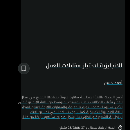
الانجليزية لاجتياز مقابلات العمل
أحمد حسن
أصبح التحدث باللغة الإنجليزية مهارة حيوية يحتاجها الجميع في مجال
العمل فأغلب الوظائف تتطلب مستوى متوسط من اللغة الإنجليزية على
الأقل. ستزودك هذه الدورة بالمعرفة والمهارات اللازمة لإتقان لهجة
اللغة الإنجليزية الأمريكية كما سوف تساعدك في تحسين لغتك
الإنجليزية الشفوية والنطق بها بشكلٍ صحيح. ستتعرف أيضًا من خلال
الدورة على أهم أسرار النطق وكيفية التحدث السريع مثل متقني اللغة
والأمريكان بالإضافة إلى أهم القواعد التي تساعد علي النطق بشكل
المدة الزمنية: ساعتان و 27 دقيقة/23 مقطع