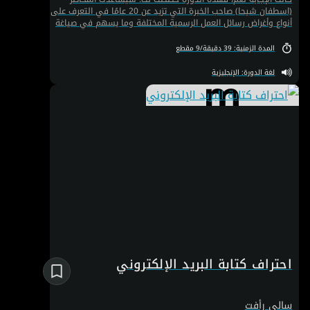
(اسطفان شيحا) صاحب الخبرة التي تزيد عن 20 عامًا في التعرف على
أنواع وأغراض رسائل العمل الرسمية المختلفة وما يسهم في صياغة
رسالة جيدة. لن تتعلم فقط آداب كتابة رسالة عمل فعّالة، ولكن أيضًا
ستتقن الكتابة الاحترافية لتمثيل نفسك ومنتجاتك وخدماتك بكل
المدة الزمنية: 39 دقيقة/9 مقطع
سهولة ويسر.
لغة الدورة: الإنجليزية
احتراف كتابة البريد الإلكتروني
سالي رأفت