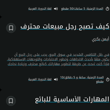
ومراحلها، والتخصصات المختلفة، وأنواع العملاء المختلفة. شارك في
المدة الزمنية: 5 ساعات/50 مقطع
لغة الدورة: العربية
هذه الدورة وتعلم كيف تصبح ناجحًا في العمل في مجال المبيعات.
كيف تصبح رجل مبيعات محترف
أيمن بكري
في ظل التنافس الشديد في سوق البيع، يجب على رجل البيع أن
يكون ملمًا بأحدث الاتجاهات وتطور الاحتياجات والتوجهات الاستهلاكية.
فإذا كنت تبحث عن طريقة لتطوير مهاراتك كبائع محترف وزيادة نجاحك
في مجال المبيعات، فإن هذه الدورة هي المكان المناسب لك. حيث
سنستكشف أنواع البائعين المختلفة ونتعرف على مهام رجل البيع
المدة الزمنية: ساعة و 5 دقائق/10
والمهارات التي يحتاجها ليكون ناجحًا في هذا المجال. كما سنتعلم
لغة الدورة: العربية
مقطع
أيضًا أساسيات التفاوض البيعي، وكيفية التعامل مع العملاء وتحقيق
صفقات مربحة لكلا الطرفين.
المهارات الأساسية للبائع
المحترف