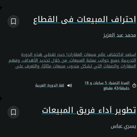
احتراف المبيعات في القطاع
العقاري
محمد عبد العزيز
استعد لاكتشاف عالم مبيعات العقارات! حيث تغطي هذه الدورة
التدريبية جميع جوانب عملية المبيعات، من خلال تحديد الأهداف، وفهم
المهارات والصفات التي تشكل مندوب مبيعات مثاليًا، والتعرف على
الأنواع المختلفة من الوحدات العقارات، وتأهيل العملاء. سنرشدك أيضًا
إلى كل الخطوات الضرورية لإجراء عملية بيع: كيفية تقديم منتجك
المدة الزمنية: 5 ساعات و 18
بفعالية، التفاوض مع العملاء ، وتعزيز مسار حياتك المهنية - كل هذا
لغة الدورة: العربية
دقيقة/43 مقطع
وأكثر! لا تفوتك فرصة اكتساب كل هذه المهارات الأساسية للنجاح في
صناعة العقارات.
تطوير أداء فريق المبيعات
باستخدام CRM
يسري عباس