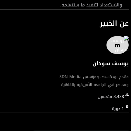
والاستعداد لتنفيذ ما ستتعلمه.
الأمر لا يقتصر فقط على وسائل التواصل الاجتماعي، بل ستتعلم أي
عن الخبير
دخلًا من علامتك التجارية الشخصية عبر استراتيجيات واضحة وعملي
للأفضل وتمنحك الأدوات اللازمة لبناء براند شخصي قوي ومتميز، 
يوسف سودان
مقدم بودكاست، ومؤسس SDN Media
ومحاضر في الجامعة الأمريكية بالقاهرة
3,438
متعلمين
1
دورة