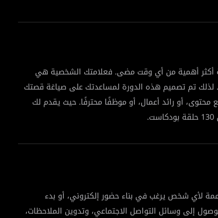
ية أكثر أهمية من أي وقت مضى. فعلامتك الشخصية هي
ك. لذلك تم تصميم هذه الدورة لمساعدتك على صياغة قصتك
توى، أو رائد أعمال، أو موظفًا محترفًا. حيث يقدم لك
شاف هويتك الشخصية وتمييز نقاط قوتك، وكيفية صياغة
اضحة توصل قيمتك بوضوح وتعزز البراند الشخصي أو
مة لأي شخص يرغب في بناء حضور إلكتروني، أو بدء
لصحيحة التي تناسب أهدافك، مع معرفة كيفية تحسين ملفك
وصول إلى وسائل التواصل الاجتماعي، وتدوين الملاحظات،