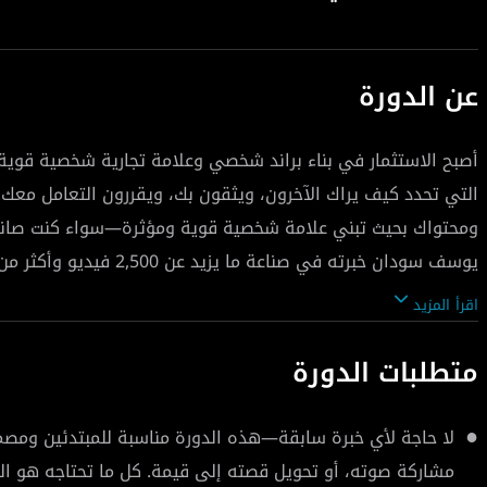
عن الدورة
أصبح الاستثمار في بناء براند شخصي وعلامة تجارية شخصية قو
التي تحدد كيف يراك الآخرون، ويثقون بك، ويقررون التعامل مع
ومحتواك بحيث تبني علامة شخصية قوية ومؤثرة—سواء كنت صانع مح
اقرأ المزيد
ستفهم ما هي العلامة الشخصية وأهميتها، وستتعلم كيفية اكت
متطلبات الدورة
كما ستمكّنك الدورة من تحديد جمهورك المثالي وصياغة رسالة و
لا حاجة لأي خبرة سابقة—هذه الدورة مناسبة للمبتدئين ومصم
التسويق الذاتي لك. ستكتشف الطرق العملية لاختيار المنصات ا
مشاركة صوته، أو تحويل قصته إلى قيمة. كل ما تحتاجه هو ال