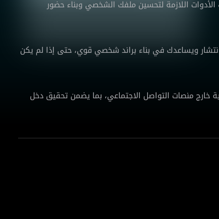
اك الأدوات اللازمة لتحسين ملفك الشخصي وبناء حضور
نتشار ويساعدك في بناء براند شخصي قوي، حتى إذا لم يكن
 خارج منصات التواصل الاجتماعي، بما يضمن تحقيق دخل