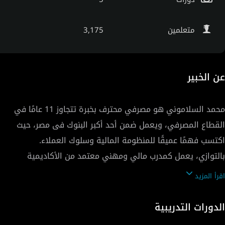
متعلمين
3,175
عن الخبير
محمد السلاموني هو مصرفي محترف بخبرة تتجاوز 11 عامًا في
القطاع المصرفي، ويعمل ضمن أحد أكبر البنوك فى مصر، حيث
بالتوازي، يعمل كمدرب مالي ومهني معتمد من الأكاديمية
العربية للعلوم والتكنولوجيا والنقل البحري، ويتمتع بخبرة
اقرأ المزيد
تدريبية تمتد لأكثر من 11 عامًا، ساهم خلالها في تصميم
وتقديم برامج تدريبية عملية في مجالات التوعية المالية،
الدورات التدريبية