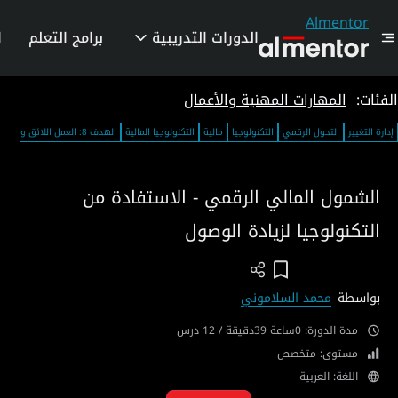
Almentor
الدورات التدريبية
برامج التعلم
ا
الفئات:
المهارات المهنية والأعمال
إدارة التغيير
التحول الرقمي
التكنولوجيا
مالية
التكنولوجيا المالية
الهدف 8: العمل اللائق ونمو الاقتصاد
الشمول المالي الرقمي - الاستفادة من
التكنولوجيا لزيادة الوصول
Add To Wish List
بواسطة
محمد السلاموني
مدة الدورة: 0ساعة 39دقيقة / 12 درس
مستوى: متخصص
اللغة: العربية