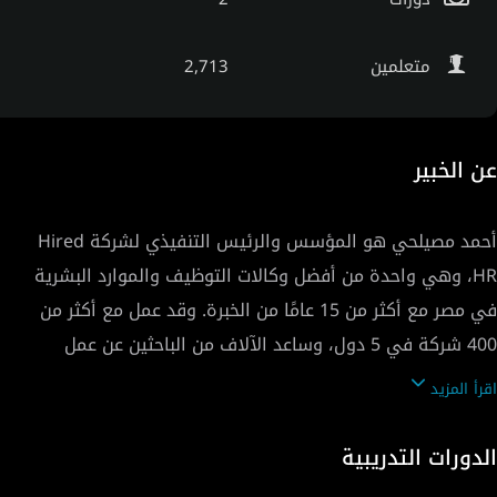
متعلمين
2,713
عن الخبير
أحمد مصيلحي هو المؤسس والرئيس التنفيذي لشركة Hired
HR، وهي واحدة من أفضل وكالات التوظيف والموارد البشرية
في مصر مع أكثر من 15 عامًا من الخبرة. وقد عمل مع أكثر من
400 شركة في 5 دول، وساعد الآلاف من الباحثين عن عمل
والمتدربين. أحمد هو أيضًا مدرب مؤسسي، وموجه، ومتحدث
اقرأ المزيد
شارك بخبرته في العديد من المنظمات؛ بما في ذلك TEDx،
وILO، وGIZ، والسفارة الأمريكية في القاهرة، ومركز AAST
الدورات التدريبية
لريادة الأعمال، وTIEC، وإنجاز مصر.