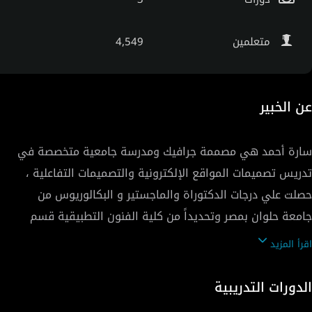
متعلمين
4,549
عن الخبير
سارة أحمد هي مصممة جرافيك ومدرسة جامعية متخصصة في
تدريس تصميمات المواقع الإلكترونية والتصميمات التفاعلية ،
حصلت علي درجات الدكتوراة والماجستير و البكالوريوس من
جامعة حلوان بمصر وتحديداً من كلية الفنون التطبيقية قسم
الإعلان. سارة أيضاً معتمدة كمدرب من شركة هواوي ، أبحاثها
اقرأ المزيد
العملية تهتم بمحاولة التوصل لاستراتيجيات جديده لتعزيز
التصميمات التفاعلية وإيجاد حلول لتحسين التفاعل معها
الدورات التدريبية
بسهولة من خلال البحث في المعايير التصميمة المُثلي لتصميم