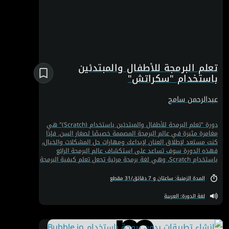
تعلم البرمجة للأطفال والمبتدئين
باستخدام "سكراتش"
عبدالرحمن سامح
دورة "تعلم البرمجة للأطفال والمبتدئين باستخدام (Scratch)" هي
مغامرة مثيرة في عالم البرمجة المصممة خصيصًا لصغار السن. فإذا
كنت مستعد لإطلاق العنان لإبداعك ومهارات حل المشكلات والخيال،
فهذه الدورة سوف تساعد على استكشاف عالم البرمجة الرائع
باستخدام Scratch، وهي لغة برمجة مرئية تجعل تعلم كيفية البرمجة
أمرًا ممتعًا ومتاحًا للأطفال.
المدة الزمنية: ساعتان و 7 دقائق/31 مقطع
لغة الدورة: العربية