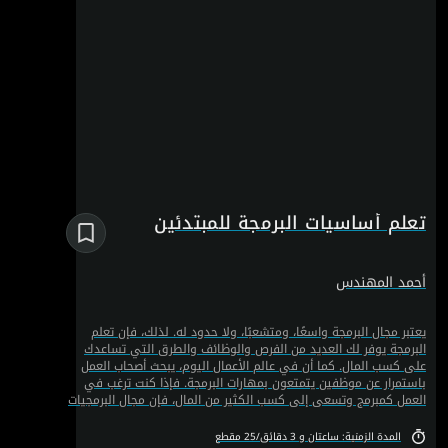
تعلم أساسيات البرمجة للمبتدئين
أحمد المهندس
يعتبر مجال البرمجة واسعًا، ومتشعبًا، ولا حدود له. لذلك، فإن تعلم
البرمجة يوفر لك العديد من الفرص والوظائف والطرق التي تساعدك
على كسب المال. كما أن في عالم الأعمال اليوم، يبحث أصحاب العمل
باستمرار عن موظفين يتمتعون بمهارات البرمجة. فإذا كنت ترغب في
العمل كمبرمج وتسعى إلى كسب الكثير من المال، فإن مجال البرمجيات
يمنحك العديد من الفرص لتحقيق ذلك بدخل مرتفع للغاية. لذلك، في
هذه الدورة التدريبية، ستتعلم البرمجة والأكواد لتنفيذ مشاريع مختلفة
المدة الزمنية: ساعتان و 3 دقائق/25 مقطع