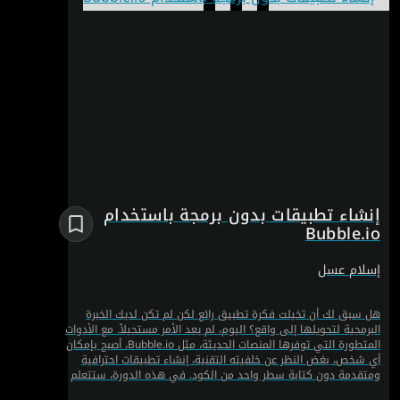
إنشاء تطبيقات بدون برمجة باستخدام
Bubble.io
إسلام عسل
هل سبق لك أن تخيلت فكرة تطبيق رائع لكن لم تكن لديك الخبرة
البرمجية لتحويلها إلى واقع؟ اليوم، لم يعد الأمر مستحيلاً. مع الأدوات
المتطورة التي توفرها المنصات الحديثة، مثل Bubble.io، أصبح بإمكان
أي شخص، بغض النظر عن خلفيته التقنية، إنشاء تطبيقات احترافية
ومتقدمة دون كتابة سطر واحد من الكود. في هذه الدورة، ستتعلم
كل ما يخص منصة Bubble.io، وهي منصة قوية للتطوير المرئي