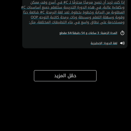
إذا كنت تريد أن تصبح مبرمجًا محترفًا لـ C# في أسرع وقت ممكن
وبكفاءة عالية، في هذه الدورة التدريبية ستتعلم جميع أساسيات C#
المطلوبة من البداية وخطوة بخطوة. تعد لغة البرمجة C# شائعة جدًا
وقوية وسهلة التعلم وبسيطة وذات برمجة كائنية التوجه OOP
ومستخدمة على نطاق واسع في بناء التطبيقات المختلفة، مثل:
تطبيقات سطح المكتب وتطبيقات الهاتف المحمول وتطبيقات الويب
وتطبيقات الواقع الافتراضي وتطبيقات الألعاب.
المدة الزمنية: 3 ساعات و 54 دقيقة/64 مقطع
لغة الدورة: الإنجليزية
حمّل المزيد