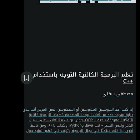
تعلم البرمجة الكائنية التوجه باستخدام
++C
مصطفى سقلي
إذا كنت أحد المبرمجين المتمرسين أو المخضرمين، فمن المرجح أنك على
دراية بوجود عدد من لغات البرمجة المصممة خصيصًا للبرمجة كائنية
التوجّه المعروفة باختصار OOP. ومن بين هذه اللغات – على سبيل
الذكر وليس الحصر – لغة Java، وPython، وكذلك C++. ومن ناحية
أخرى، إذا كنت مبتدئًا في مجال البرمجة وترغب في فهم المزيد حول
OOP، وخاصة في لغة C++، فهذه الدورة التدريبية تهدف إلى تغطية