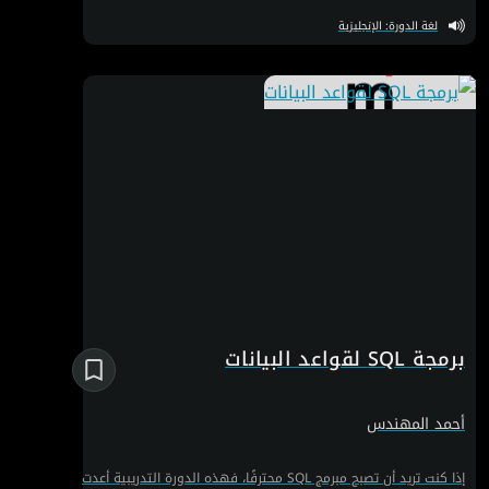
بمفردك ولتعزيز مهارات حل المشكلات.
لغة الدورة: الإنجليزية
برمجة SQL لقواعد البيانات
أحمد المهندس
إذا كنت تريد أن تصبح مبرمج SQL محترفًا، فهذه الدورة التدريبية أعدت