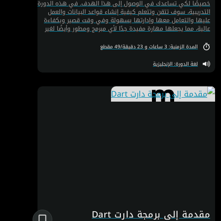
خصيصًا لكي تساعدك في الوصول إلى هذا الهدف. في هذه الدورة
التدريبية، سوف تتقن وتتعلم كيفية إنشاء قواعد البيانات والعمل
عليها والتعامل معها وإدارتها بسهولة وفي وقت قصير وبكفاءة
عالية، مما يجعلها مهارة مفيدة جدًا لأي مبرمج ومطور وأيضًا لغير
المبرمجين. وبالتالي، فإن SQL هي أداة قوية للغاية لكل من يريد أن
يصبح مطورًا محترفًا أو مهندسًا أو عالم بيانات.
المدة الزمنية: 3 ساعات و 23 دقيقة/49 مقطع
لغة الدورة: الإنجليزية
مقدمة إلى برمجة دارت​ Dart