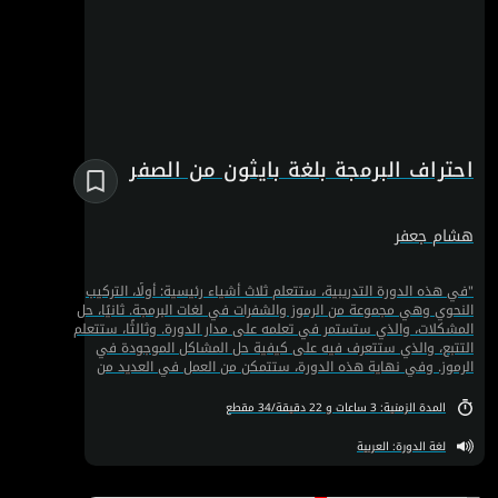
احتراف البرمجة بلغة بايثون من الصفر
هشام جعفر
"في هذه الدورة التدريبية، ستتعلم ثلاث أشياء رئيسية: أولًا، التركيب
النحوي وهي مجموعة من الرموز والشفرات في لغات البرمجة. ثانيًا، حل
المشكلات، والذي ستستمر في تعلمه على مدار الدورة. وثالثًا، ستتعلم
التتبع، والذي ستتعرف فيه على كيفية حل المشاكل الموجودة في
الرموز. وفي نهاية هذه الدورة، ستتمكن من العمل في العديد من
المجالات مثل علوم البيانات، والتعلم الآلي، وتطوير الشبكات. كما
ستتمكن من محاكاة أي شيء ستواجهه في حياتك اليومية. هذا
المدة الزمنية: 3 ساعات و 22 دقيقة/34 مقطع
بالإضافة إلى أن هذه الدورة ستساعدك على تعلم مهارة جديدة من
شأنها أن تجعل أشياء كثيرة أسهل بالنسبة لك، وخاصة في حياتك
لغة الدورة: العربية
العملية. يتم تدريس هذه الدورة باللغة العربية."