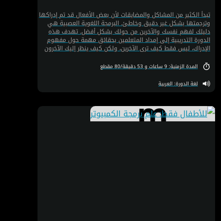
تبدأ الكثير من المشاكل والمضايقات لأن بعض الأفعال قد تم إدراكها
وترجمتها بشكل غير دقيق وخاطئ. البرمجة اللغوية العصبية هي
دليلك لفهم نفسك والآخرين من حولك بشكل أفضل. تهدف هذه
الدورة التدريبية إلى إمداد المتعلمين بحقائق مهمة حول مفهوم
الإدراك، ليس فقط كيف ترى الآخرين، ولكن كيف ينظر إليك الآخرون
أيضًا. ستتعرف على كيفية التعامل مع كل تصرف وفقًا لشخصية
صاحبه. ستمدك الدورة أيضًا بنظرة ثاقبة لشخصيات الناس وصفاتهم
المدة الزمنية: 9 ساعات و 53 دقيقة/80 مقطع
الشخصية. كما ستُساعدك على تحسين علاقتك مع عائلتك وأصدقائك
وعلاقاتك المهنية.
لغة الدورة: العربية