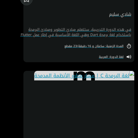
شادي سليم
في هذه الدورة التدريبية، ستتعلم مبادئ التطوير ومبادئ البرمجة
باستخدام لغة برمجة Dart وهي اللغة الأساسية في إطار عمل Flutter.
المدة الزمنية: ساعتان و 16 دقيقة/23 مقطع
لغة الدورة: العربية