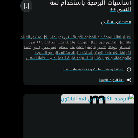
أساسيات البرمجة باستخدام لغة
السي++
مصطفى سقلي
اختيار لغة البرمجة هو الخطوة الأولية التي يجب على كل مبتدئ القيام
بها قبل التعمّق في مجال البرمجة. ولذلك يجب أخذ لغة C++ في
الحسبان كونها تتصدر قائمة اللغات عند معظم المبرمجين. ليس فقط
لكونها لغة عامة الغرض تُستخدم لبناء مختلف البرامج السريعة
والموثوقة، ولكن أيضًا لإنشاء برامج قابلة للعمل على أنظمة تشغيل
مختلفة. وبناء على ذلك، تم تصميم هذه الدورة التدريبية لتعريفك
بأساسيات C ++ وكيفية استخدامها في إنشاء البرامج الاحترافية.
المدة الزمنية: 3 ساعات و 27 دقيقة/34 مقطع
لغة الدورة: العربية