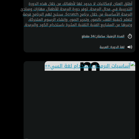
أطلق العنان لإمكانيات لا حدود لها لأطفالك من خلال هذه الدورة
التدريبية في مجال البرمجة. توفر دورة البرمجة للأطفال مهارات ومبادئ
البرمجة الأساسية من خلال برنامج Scratch، سيتيح لهم البرنامج فرصة
لتعلم كيفية اللعب بالصور، وتحرير الصور، وإنشاء الرسوم المتحركة،
وغيرها من المشاريع الفنية التقنية المثيرة باستخدام الكود والبرمجة.
المهارات التي سيكتسبونها ستنمي عندهم مهارات أكثر مثل مهارة
الإبداع ومهارة حل المشاكل.
المدة الزمنية: ساعتان/34 مقطع
لغة الدورة: العربية