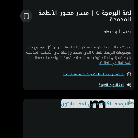
لغة البرمجة C | مسار مطور الأنظمة
المدمجة
يحيى أبو عيطة
في هذه الدورة التدريبية سيكون لديك ملخص عن كل موضوع من
موضوعات البرمجة بلغة C التي ستحتاج إليها في الأنظمة المدمجة،
بالإضافة إلى أمثلة توضيحية لإعطائك تعريفات واضحة للمصطلحات
المختلفة في لغة C.
المدة الزمنية: 4 ساعات و 59 دقيقة/87 مقطع
لغة الدورة: العربية