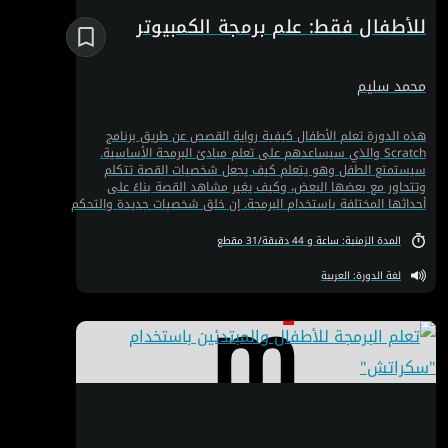
للأطفال فقط: علم برمجة الكمبيوتر
محمد سليم
هذه الدورة تعلم الأطفال كيفية رواية القصص عن طريق برنامج
Scratch والذي سيساعدهم على تعلم مبادئ البرمجة الأساسية.
سيستمتع الطفل وهو يتعلم كيف يجعل شخصيات القصة تتكلم
وتتحاور مع بعضها البعض، وكيف يغير مشاهد القصة بناءً على
أحداثها المختلفة باستخدام البرمجة. إن خلق شخصيات جديدة والتحكم
بها ينمي عند الطفل مهارة الإبداع ومهارة حل المشاكل. كل هذه
المهارات التي سيكتسبها تساهم بشكل كبير في تطور شخصية
المدة الزمنية: ساعة و 44 دقيقة/31 مقطع
الطفل.
لغة الدورة: العربية