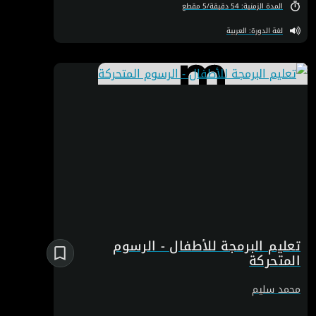
والاستضافة تتيح لك إنشاء مجموعة من التطبيقات بدون كتابة كود.
المدة الزمنية: 54 دقيقة/5 مقطع
يُمكنك من خلال محرر التطبيقات الخاص بها تصميم الواجهات وإنشاء
تدفقات العمل بطريقة مرئية. يمكنك تطوير أي شيء بدءًا من
لغة الدورة: العربية
التطبيقات البسيطة ذات الصفحة الواحدة إلى التطبيقات المعقدة
متعددة الصفحات. كما تعتبر Bubble مثالية لغير المبرمجين الذين
يرغبون في توفير تكاليف التطوير. بالإضافة إلى ذلك، تقوم المنصة
باستضافة تطبيقاتك. في هذه الدورة، سنقوم بإنشاء تطبيق قائمة
مهام (Todo) ونموذج مشابه لتطبيق أوبر، ستتعرف على كيفية إنشاء
قواعد بيانات، تصميم واجهات المستخدم، وربط العناصر ببعضها البعض
لتحقيق تجربة مستخدم متكاملة.. ستمنحك هذه المشاريع العملية
الثقة اللازمة لبناء تطبيقاتك الخاصة باستخدام Bubble.io. انضم إلينا
الآن وابدأ بتحويل أفكارك إلى واقع ملموس مع Bubble.io. سواء كنت
رائد أعمال طموح، أو مبرمج مبتدئ، أو حتى شخص يبحث عن تعزيز
مهاراته التقنية، هذه الدورة صُممت لتكون دليلك في عالم تطوير
التطبيقات بدون برمجة.
تعليم البرمجة للأطفال - الرسوم
المتحركة
محمد سليم