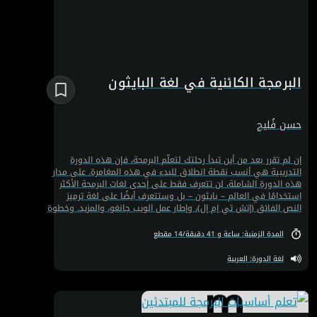
البرمجة الكائنية في لغة البايثون
حسن فُليح
إن لم تقرر بعد من أين تبدأ رحلتك لتعلّم البرمجة، فإن هذه الدورة
التدريبية هي أنسب نقطة انطلاق للبدء في هذه المغامرة. على مدار
هذه الدورة الشاملة، لن تتعرف فقط على إحدى لغات البرمجة الأكثر
استخدامًا في العالم – بايثون – بل وستتعرف أيضًا على لغة ترميز
النص الفائق (إتش تي إم إل)، وإطار عمل الويب جانغو، والمزيد. وخطوة
بخطوة ستتعلّم كيفية كتابة الرموز والأكواد من الصفر، واستخدام
الدوال المختلفة، واستكشاف ماهية البرمجة كائنية التوجه. كل هذا
المدة الزمنية: ساعة و 41 دقيقة/14 مقطع
وأكثر على بعد خطوة واحدة منك، فهيّا ابدأ التعلّم الآن!
لغة الدورة: العربية