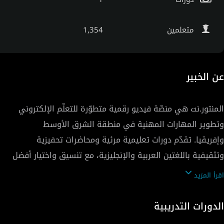
متعلمين
1,354
عن الخبير
المنتور.نت هي منصّة فيديو رقمية متطوّرة للتعلّم الإلكتروني
وتطوير المهارات المهنية في منطقة الشرق الأوسط
وإفريقيا. تقدّم دورات تعليمية مرئية ومحاضرات تحفيزية
وتثقيفية باللغتين العربية والإنجليزية، مع تنسيق واختيار أفضل
البرامج التدريبية المصمّمة على يد خبراء، ضمن محتوى احترافي
اقرأ المزيد
ومناهج موجّهة تُقدَّم بأسلوب تفاعلي.
الدورات التدريبية