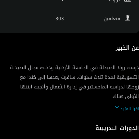
متعلمين
303
عن الخبير
درست رولا الصيدلة في الجامعة الأردنية ودخلت مجال الصيدلة
التسويقية لمدة ثلاث سنوات. سافرت بعدها إلى كندا مع
زوجها لدراسة الماجستير في إدارة الأعمال وأنجبت ابنتها
بعد تجربتها بالولادة والإنجاب بكندا وبعد الدعم والرعاية التي
اقرأ المزيد
تلقتها من الجهات الصحية الكندية وخلال حصص الحمل
والولادة التي مارستها هناك خلال فترة الحمل وبعد الولادة،
الدورات التدريبية
قررت رولا تبني هذه الفكرة وإحضارها إلى عمان، بدأت باستئجار