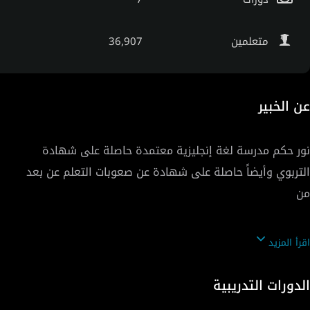
متعلمين
36,907
عن الخبير
نور حكم مدرسة لغة إنجليزية معتمدة حاصلة على شهادة
التربوي وأيضاً حاصلة على شهادة عن صعوبات التعلم عن بعد
اقرأ المزيد
لديها خبرة في التعليم لأكثر من 9 سنوات في كبرى المدارس
الدورات التدريبية
والمراكز، درست لآلاف الطلاب الصغار والكبار. وجدت شغفها