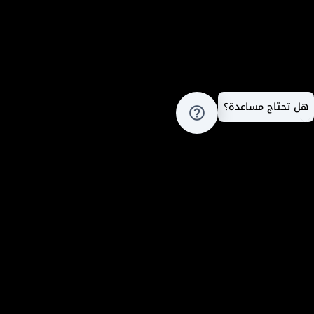
هل تحتاج مساعدة؟
help_outline
المدونة