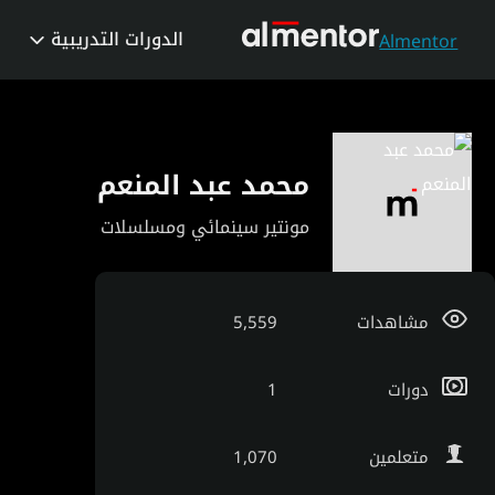
الدورات التدريبية
Almentor
محمد عبد المنعم
مونتير سينمائي ومسلسلات
مشاهدات
5,559
دورات
1
متعلمين
1,070