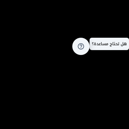
هل تحتاج مساعدة؟
help_outline
المدونة