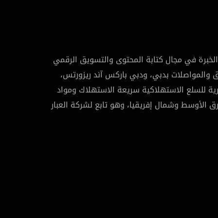
، مديرة تسويق، وخبيرة استراتيجية في المحتوى، وكاتبة نصوص باللغة العربية، ولديها 17 عامًا من الخبرة في مجال كتابة المحتوى والتسويق الرقمي
اعي لهيئة الطرق والمواصلات بدبي، ودبي باركس آند ريزورتس،
ب لعلامات تجارية للسلع الاستهلاكية سريعة الاستهلاك ومواد
ق الأوسط وشمال إفريقيا، وهو تابع لشركة العبار
 الخبرة والمهارات الغنية في المحتوى قيمة مضافة لأدوار التسويق التي قمت بها