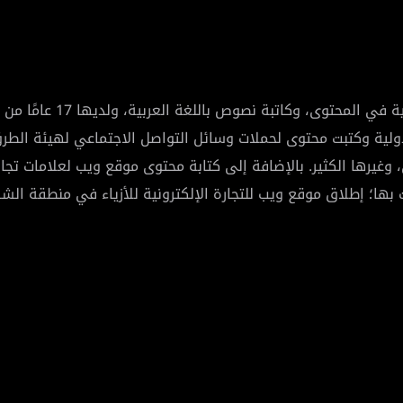
مؤسِّسة موقع "Ummahat.net"
ع أكثر من 50 علامة تجارية محلية ودولية وكتبت محتوى لحملات وسائل التواصل الاجتم
، ويونيليفر، ومطارات أبوظبي، وغيرها الكثير. بالإضافة إلى كتابة محتوى موقع وي
ها؛ إطلاق موقع ويب للتجارة الإلكترونية للأزياء في منطقة الشر
إنتربرايزز بفريق عمل عن بُعد ومُستعان بمصادر خارجية بالكامل في غضون 4 أشهر. وقد منحتني هذه