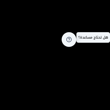
هل تحتاج مساعدة؟
help_outline
المدونة