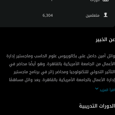
متعلمين
6,304
عن الخبير
وائل أمين حاصل على بكالوريوس علوم الحاسب وماجستير إدارة
الأعمال من الجامعة الأمريكية بالقاهرة. وهو أيضًا محاضر في
التأثير التحولي للتكنولوجيا ومحاضر زائر في برنامج ماجستير
إدارة الأعمال بالجامعة الأمريكية بالقاهرة. يعد وائل مساهمًا
متكررًا في المشهد الإرشادي للشركات الناشئة المصرية مثل
اقرأ المزيد
Flat6Labs ، و Google Ebda2 ، و Injaz و Bedaya. وائل عضو
في مجلس إدارة ITIDA و EITESAL و "صندوق تنمية
الدورات التدريبية
التكنولوجيا". وهو مساهم منتظم في لجنة استثمار