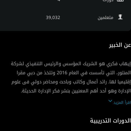
متعلمين
39,032
عن الخبير
إيهاب فكري هو الشريك المؤسس والرئيس التنفيذي لشركة
المنتور، التي تأسست في العام 2016 وتتخذ من دبي مقرا
إقليميا لها. رائد أعمال وكاتب وباحث ومحاضر دولي فى علوم
الإدارة وهو أحد أهم المعنيين بنشر فكر الإدارة الحديثة.
خلفيته الأكاديمية لم تكن هي العامل الوحيد لاهتمامه بعلوم
اقرأ المزيد
الإدارة، ففضلًا عن أنه حاصل على بكالوريوس إدارة الأعمال من
جامعة عين شمس، ودرجة الماجستير في إدارة الأعمال من
الدورات التدريبية
الأكاديمية العربية للعلوم والتكنولوجيا، وكذلك درجة الدكتوراة