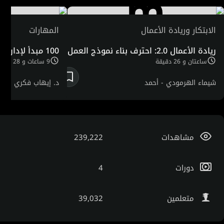
في استراتيجيات التسويق من الجامعة الأمريكية بلندن، فإن له
خبرة طويلة قضاها في تولي المسؤوليات الهامة مع كبرى
الابتكار وريادة الأعمال
المهارات
الشركات العالمية والمتعددة الجنسيات، كما له مساهمات
ريادة الأعمال 2.0: احترف بناء نموذج العمل
100 مبدأ لإدارة العمل والحياة
عديدة في مجال الاستشارات الإدارية والتدريب والمحاضرات
ساعتان و 26 دقيقة
9 ساعات و 28 دقيقة
العامة.
شيماء الهرمودي -
أحمد
د. إيهاب فكري
البنّا -
عمرو عزوني
مشاهدات
239,222
دورات
4
متعلمين
39,032