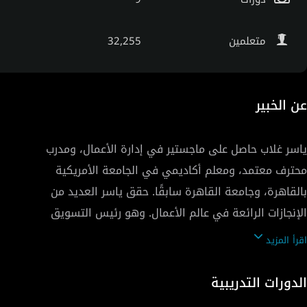
متعلمين
32,255
عن الخبير
ياسر غلاب حاصل على ماجستير في إدارة الأعمال، ومدرب
محترف معتمد، ومعلم أكاديمي في الجامعة الأمريكية
بالقاهرة، وجامعة القاهرة سابقًا. حقق ياسر العديد من
الإنجازات الرائعة في عالم الأعمال. وهو رئيس التسويق
الرقمي للعديد من الشركات متعددة الجنسيات، ومستشار
اقرأ المزيد
تحويل الأعمال لأكثر من 70 شركة محلية ودولية، ومدرب دولي
خبير حقق نجاحًا في تدريب 45000 قائد من 37 جنسية منذ عام
الدورات التدريبية
2009. علاوةً على ذلك، هو مستشار معتمد للعديد من الكيانات