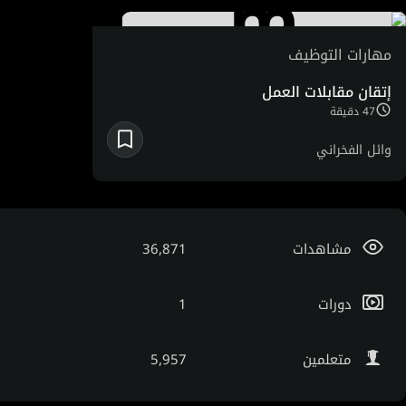
الأول للعلاقات الحكومية العالمية. في Google، شغل وائل
منصب قائد الأعمال الإقليمي في Google X، ورئيس وكالات
مهارات التوظيف
الإعلان في منطقة الشرق الأوسط وشمال إفريقيا. تمتد
إتقان مقابلات العمل
مسيرته المهنية لأكثر من 25 عامًا في قطاع التكنولوجيا، بما
47 دقيقة
في ذلك المناصب التي شغلها في 3Com وOracle وIBM.
وائل الفخراني
مشاهدات
36,871
دورات
1
متعلمين
5,957