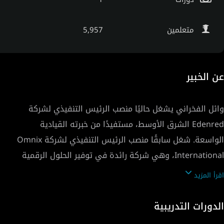
متعلمين
5,957
عن الخبير
وائل الفخراني يشغل حاليًا منصب الرئيس التنفيذي لشركة
Edenred الشرق الأوسط، مستفيدًا من خبرته القيادية
الواسعة. شغل سابقًا منصب الرئيس التنفيذي لشركة Omnix
International، وهي شركة رائدة في توفير الحلول الرقمية
مع خبرة مركزة في الاستراتيجية الرقمية والاستشارات من أجل
اقرأ المزيد
نجاح الأعمال. كما تولى منصب نائب الرئيس والمدير العام
لمنطقة أوروبا والشرق الأوسط وإفريقيا في Incorta. عمل
الدورات التدريبية
في شركة كريم كمدير عام لمصر وشغل منصب نائب الرئيس