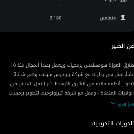
متعلمين
3,180
عن الخبير
طارق العوزة هومهندس برمجيات ويعمل بهذا المجال منذ ١٥
عاماً. عمل في بدايته مع شركة بروجرس سوفت وهي شركة
تطوير أنظمة مالية في الشرق الأوسط، ثم إنتقل للعيش في
الولايات المتحدة ، وعمل مع شركة تيربونوميك لتطوير برمجيات
الحوسبة السحابية. بعدها إنتقل للعمل مع تويتر كمبرمج حتى
اقرأ المزيد
الوقت الحالي. يحمل شهادة بكالوريس في هندسة البرمجيات
بالإضافة لشهادة ماجستير في إدارة الأعمال والحوسبة
الدورات التدريبية
السحابية.