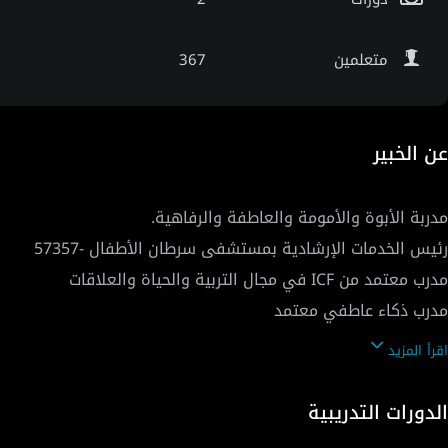
متعلمين
367
عن الخبير
ممارس معتمد في العلاج السلوكي المعرفي (العلاج
اقرأ المزيد
الدورات التدريبية