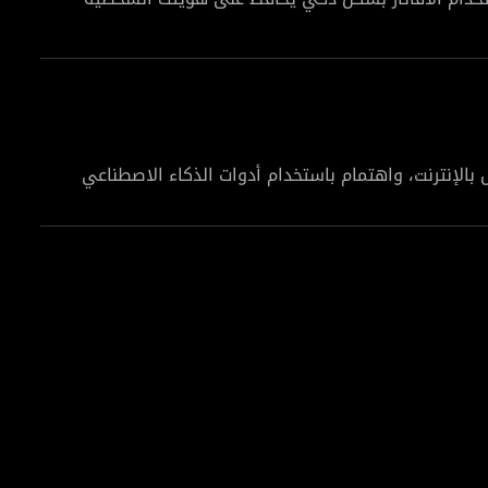
اعة فيديوهات بالأفاتار بشكل أكثر واقعية ويوفّر الوقت
 بالإنترنت، واهتمام باستخدام أدوات الذكاء الاصطناعي