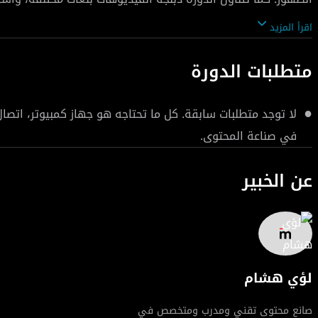
وصورتك المهنية. بنهاية الدورة سيكون لديك مسار عملي واضح لصن
اقرأ المزيد
ويساعدك على النشر باستمرارية.
متطلبات الدورة
لا توجد متطلبات سابقة. كل ما تحتاجه هو جهاز كمبيوتر، اتصال
في صناعة المحتوى.
عن الخبير
لؤي هشام
صانع محتوى تقني ومدرب ومتخصص في