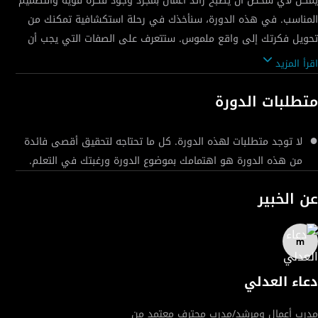
يمكن لأي شخص أن يصبح رائد أعمال بمجرد وجود فكرة قوية والتصميم
المناسب. في هذه الدورة، سنأخذك في رحلة استكشافية تمكنك من
تحويل فكرتك إلى واقع ملموس. ستتعرف على الصفات التي يجب أن
يتحلى بها صاحب المشروع، وسنقدم لك تصورًا شاملاً لأنواع المشاريع
اقرأ المزيد
الممكنة التي يمكن أن تبدأها من المنزل. ستتعلم كيفية اتخاذ قرارات
استراتيجية حاسمة واختيار فكرة مشروع مناسبة بناءً على شغفك وتحليل
متطلبات الدورة
لا توجد متطلبات لهذه الدورة. كل ما تحتاجه لتحقيق أقصى فائدة
لن نتوقف هنا، بل سنتطرق أيضًا إلى كيفية دراسة المنافسين وتحليل
من هذه الدورة هو اهتمامك بموضوع الدورة ورغبتك في التعلم.
السوق بشكل فعال، ونقدم لك نماذج واضحة لمرحلة نموذج العمل
التجاري وتحديد مصادر الدخل والتكاليف. بالإضافة إلى ذلك، سنستكشف
عن الخبير
استراتيجيات التسويق الفعالة وخطوات إعداد خطة تسويق متكاملة
انضم إلينا الآن واستعد لاكتساب المعرفة والمهارات الضرورية التي
دعاء العدلي
تحتاجها لبدء مشروعك التجاري الناجح والمزدهر من منزلك!
مدرب أعمال ومرشد/مدرب محترف معتمد من