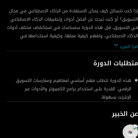
إذا كنت تتسائل كيف يمكن الاستفادة من الذكاء الاصطناعي في مجال
التسويق؟ أو كنت تبحث عن أفضل أدوات وتطبيقات الذكاء الاصطناعي
في التسويق، فإن هذه الدورة ستساعدك في استكشاف مختلف أدوات
الذكاء الاصطناعي، وتفهم كيفية عملها، وكيفية استخدامها في
اقرأ المزيد
حيث سنستعرض الأدوات المتطورة التي يعتمد عليها المسوقون
متطلبات الدورة
الرقميون اليوم، بدءًا من تحليل المنافسين بدقة متناهية، وصولاً إلى
التدريب العملي على استخدام أدوات مثل ChatSpot، Taskade،
هذه الدورة تتطلب فهم أساسي لمفاهيم وممارسات التسويق
وComparables.ai. ستتعرف على كيفية تحويل النصوص إلى صور
الرقمي. القدرة على استخدام برامج الكمبيوتر والأدوات عبر
وفيديوهات باستخدام تقنيات الذكاء الاصطناعي المتقدمة مثل
الإنترنت بسهولة.
OpenArt وLeonardo.ai، وكيف يمكن لهذه الأدوات أن تعزز من جاذبية
عن الخبير
ولن يقتصر الأمر على ذلك، بل سنتعمق في عالم ChatGPT، أحد أبرز
أدوات الذكاء الاصطناعي في مجال إنشاء المحتوى. سنساعدك على