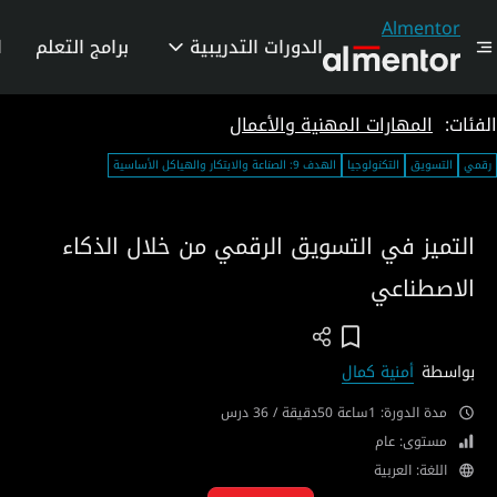
Almentor
الدورات التدريبية
برامج التعلم
ا
الفئات:
المهارات المهنية والأعمال
رقمي
التسويق
التكنولوجيا
الهدف 9: الصناعة والابتكار والهياكل الأساسية
التميز في التسويق الرقمي من خلال الذكاء
الاصطناعي
Add To Wish List
بواسطة
أمنية كمال
مدة الدورة: 1ساعة 50دقيقة / 36 درس
مستوى: عام
اللغة: العربية