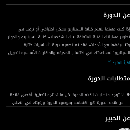
عن الدورة
إذا كنت مهتما بتعلم كتابة السيناريو بشكل احترافي أو ترغب في
تطوير مهاراتك الفنية المتعلقة ببناء الشخصيات، كتابة السيناريو والحوار
وتنسيقهما مع الأحداث، فقد تم تصميم دورة "أساسيات كتابة
السيناريو" لمساعدتك في اكتساب المعرفة والمهارات الأساسية لتحويل
اقرأ المزيد
تبدأ الدورة بالتعرف على أصل الدراما وتاريخها ومفهوم السيناريو
متطلبات الدورة
وأهميته. ستفهم من هو البطل وكيفية بناء الشخصية المساعدة بعمق
ودقة. سنناقش أهمية البناء الدرامي وكيفية تشكيله لشخصيات الفيلم.
لا توجد متطلبات لهذه الدورة. كل ما تحتاجه لتحقيق أقصى فائدة
كما ستتعرف على نظريتين رئيسيتين في كتابة السيناريو: نظرية سيد
من هذه الدورة هو اهتمامك بموضوع الدورة ورغبتك في التعلم.
فيلد الشهيرة التي تقدم إطاراً قوياً لبناء السيناريو، ونظرية رحلة البطل
التي تساعدك على بناء قصة غنية بالتفاصيل والدروس الإنسانية.
عن الخبير
سنشرح أيضاً كيفية تطبيق البناء العضوي في كتابة السيناريو لضمان