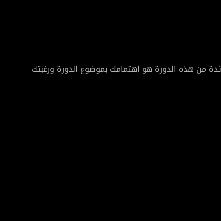
ية، والكثير غير ذلك، حتى تستطيع في النهاية أن تحصل
ائدة من هذه الدورة هو اهتمامك بموضوع الدورة ورغبتك