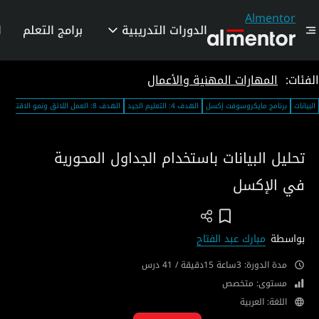
Almentor
الدورات التدريبية
برامج التعلم
ا
الفئات:
المهارات المهنية والأعمال
البيانات
برنامج مايكروسوفت إكسل
الهدف 4: التعليم الجيد
الهدف 8: العمل اللائق ونمو الاقتصاد
تحليل البيانات باستخدام الجداول المحورية
في الإكسل
Add To Wish List
بواسطة
مبارك عبد الفتاح
مدة الدورة: 3ساعة 15دقيقة / 41 درس
مستوى: متخصص
اللغة: العربية