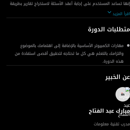
إنها تساعد المستخدم على إجابة أعقد الأسئلة لاستخراج تقارير بطريقة
عرض معينة أو الاستعلام عن بيانات في قاعدة البيانات؛ فميزة هذه
اقرأ المزيد
الأداة تكمن في عرض نتائج دقيقة وبجودة عالية بكل سهولة ويسر
وبدون كتابة معادلات أو نصوص. ويجب على مستخدمي الإكسل
متطلبات الدورة
ومحللي البيانات ومتخذي القرار احتراف هذه الأداة لما فيها من
إمكانيات وقدرات على إعطاء نتائج مبهرة للغاية. إتقانك لمهارات
مهارات الكمبيوتر الأساسية بالإضافة إلى اهتمامك بالموضوع
الجداول المحورية وماسناخذه في هذه الدورة يجعلك توفر كمية كبيرة
والتزامك بالتعلم هي كل ما تحتاجه لتحقيق أقصى استفادة من
من الوقت والجهد وإعطاء تقارير ونتائج دقيقة.
هذه الدورة.
عن الخبير
مبارك عبد الفتاح
مدرب تقنية معلومات