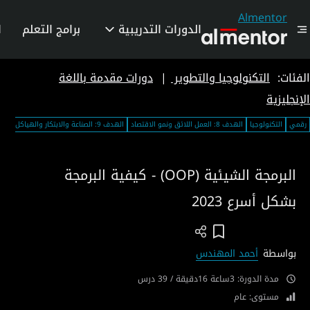
Almentor
الدورات التدريبية
برامج التعلم
ا
الفئات:
التكنولوجيا والتطوير
|
دورات مقدمة باللغة
الإنجليزية
رقمي
التكنولوجيا
الهدف 8: العمل اللائق ونمو الاقتصاد
الهدف 9: الصناعة والابتكار والهياكل الأساسية
البرمجة الشيئية (OOP) - كيفية البرمجة
بشكل أسرع 2023
Add To Wish List
بواسطة
أحمد المهندس
مدة الدورة: 3ساعة 16دقيقة / 39 درس
مستوى: عام