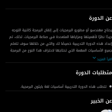
عن الدورة
يحتاج مهندسو أو مطورو البرمجيات إلى إتقان البرمجة كائنية التوجه
جيدًا نظرًا لأهميتها ومزاياها المتعددة في صناعة البرمجيات. لذلك، تم
إعداد هذه الدورة التدريبية خصيصًا لك والتي من خلالها سوف تتعلم
جميع الأساسيات المهمة التي تحتاجها لاحتراف هذا النوع من البرمجة
مع الاستعانة بالعديد من الأمثلة العملية والتدريبات المتعمقة السهلة
اقرأ المزيد
والبسيطة وستتعلم أيضًا كل ما تحتاجه حول OOP أو البرمجة الكائنية
في Python خطوة بخطوة.
متطلبات الدورة
تتطلب هذه الدورة التدريبية أساسيات لغة بايثون البرمجية.
عن الخبير