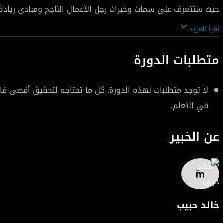
حيث ستتعرف على سمات وخبرات رجل الأعمال الناجح ومبادئ ريا
وكيفية التغلب عليها. سنقوم أيضًا بتقديم خريطة الطريق التي 
اقرأ المزيد
متطلبات الدورة
علاوة على ذلك، سنتناول نماذج التقييم الشركات الناشئة وكيفية 
لا توجد متطلبات لهذه الدورة. كل ما تحتاجه لتحقيق أقصى ف
انضم إلينا الآن لتكتسب المعرفة والأدوات التي تحتاجها لتحقيق أ
في التعلم.
عن الخبير
خالد حبيب