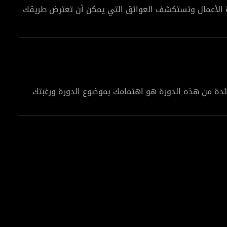
دة الأعمال وتستكشف العوائق التي يمكن أن تعترض طريقك
ستوجهك خطوة بخطوة نحو بناء مشروعك الخاص، بدءًا من
التفاوض مع العملاء والموردين بفعالية. كما ستتعلم كيفية
ائدة من هذه الدورة هو اهتمامك بموضوع الدورة ورغبتك
هدافك في ريادة الأعمال.