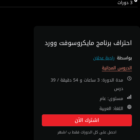
3
دورات
احتراف برنامج مايكروسوفت وورد
بواسطة
راجية عجلان
الدروس المجانية
مدة الدورة: 3 ساعات و 54 دقيقة / 39
درس
مستوى: عام
اللغة: العربية
اشترك الآن
احصل على كل الدورات فقط ب /شهر