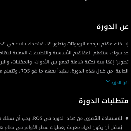
عن الدورة
إذا كنت مهتم ببرمجة الروبوتات وتطوريها، فننصحك بالبدء في هذ
تطوير؛ إنها بنية تحتية شاملة تجمع بين الأدوات، والمكتبات، والبر
اقرأ المزيد
ستقوم بإنشاء مساحة العمل ال
متطلبات الدورة
المفاتيح وستبرمجها لأداء المهام بشكل ذاتي. ستكتسب تجربة ع