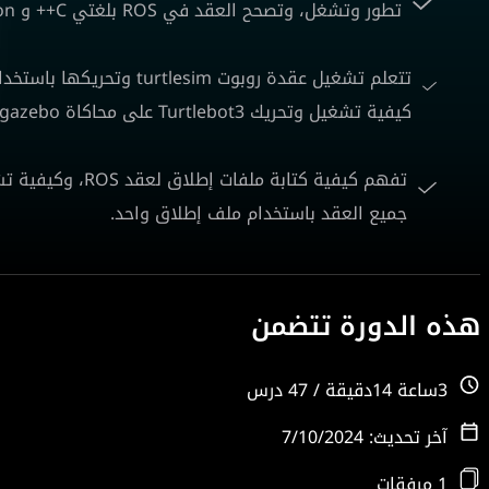
تطور وتشغل، وتصحح العقد في ROS بلغتي C++ و Python، مما يعزز مهاراتك في برمجة وتطوير الروبوتات.
تتعلم تشغيل عقدة روبوت m
كيفية تشغيل وتحريك Turtlebot3 على محاكاة gazebo واستكشاف حساسات الروبوت.
تفهم كيفية كتابة
جميع العقد باستخدام ملف إطلاق واحد.
هذه الدورة تتضمن
3ساعة 14دقيقة / 47 درس
آخر تحديث: 7/10/2024
1 مرفقات