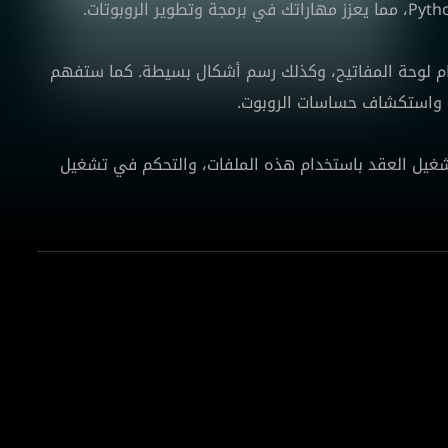
turtlesi وتحريكها باستخدام لوحة المفاتيح، وكذلك رسم أشكال بسيطة. كما ستفهم
 ملفات إطلاق لعقد ROS، وكيفية تشغيل العقد باستخدام هذه الملفات، والتحكم في تشغيل