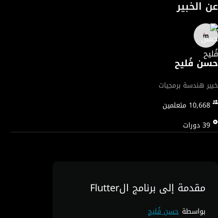
عن الخبير
حسن فُليح
خبير هندسة برمجيات
10,668
متعلمين
39
دورات
مقدمة إلى برنامج الFlutter
بواسطة
حسن فُليح