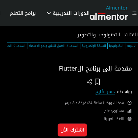
Almentor
الدورات التدريبية
برامج التعلم
ا
الفئات:
التكنولوجيا والتطوير
الإنترنت
التكنولوجيا
الشبكة الإلكترونية
الهدف 8: العمل اللائق ونمو الاقتصاد
الهدف 9: الصناعة والابتكار والهياكل الأساسية
مقدمة إلى برنامج الFlutter
Add To Wish List
بواسطة
حسن فُليح
مدة الدورة: 1ساعة 24دقيقة / 8 درس
مستوى: عام
اللغة: العربية
اشترك الآن