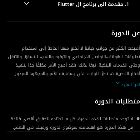
1.
مقدمة الى برنامج ال Flutter
عن الدورة
أصبحت الكثير من جوانب حياتنا لا تخلو منها الحاجة إلى استخدام
تطبيقات الهواتف،التواصل الاجتماعي والترفيه واللعب، للتسوّق والتنقل
وحتى الخدمات البنكية. تبعًا لذلك، فقد أصبح الأمر مكلفًا جدًا لتنفيذ
أفكار التطبيقات، نظرًا للوقت الذي يستغرقه الأمر والمجهود المبذول
في تطوير نسختين بقاعدة تعليمات برمجية مختلفة لكل من الأندرويد
اقرأ المزيد
وال iOS. ولذلك، إذا كنت مهتمًا بتعلم كيفية إنشاء التطبيقات باستخدام
لغة واحدة، لقد صُممت هذه الدورة خصيصًا لتعليمك برنامج ال Flutter
متطلبات الدورة
بدءًا من الصفر.
لا توجد متطلبات لهذه الدورة. كل ما تحتاجه لتحقيق أقصى فائدة
من هذه الدورة هو اهتمامك بموضوع الدورة ورغبتك في التعلم.