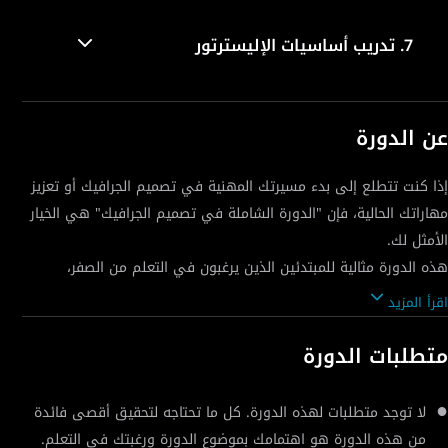
7.
تدريب أساسيات الإليسترتور
عن الدورة
إذا كنت تتطلع إلى بدء مسيرتك المهنية في تصميم الجرافيك أو تعزيز
مهاراتك الحالية، فإن "الدورة الشاملة في تصميم الجرافيك" هي الخيار
هذه الدورة مثالية للمبتدئين الذين يرغبون في التعلم من الصفر،
اقرأ المزيد
تشمل الدورة جوانب نظرية وعملية، مما يمنحك فهمًا شاملًا لتصميم
متطلبات الدورة
الجرافيك. ستتعلم كيفية استخدام الأدوات والبرامج الرائدة في هذا
المجال، مثل الفوتوشوب، الإليستريتور، والإنديزاين، لعمل تصاميم
لا توجد متطلبات لهذه الدورة. كل ما تحتاجه لتحقيق أقصى فائدة
من هذه الدورة هو اهتمامك بموضوع الدورة ورغبتك في التعلم.