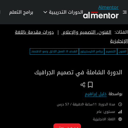
Almentor
الدورات التدريبية
برامج التعلم
ا
الفئات:
الفنون، التصميم والإعلام
|
دورات مقدمة باللغة
الإنجليزية
الفنون
التصميم
برنامج الاليستريتور
الهدف 8: العمل اللائق ونمو الاقتصاد
الدورة الشاملة في تصميم الجرافيك
Add To Wish List
بواسطة
خليل إبراهيم
مدة الدورة: 11ساعة 9دقيقة / 57 درس
مستوى: عام
اللغة: الانجليزية