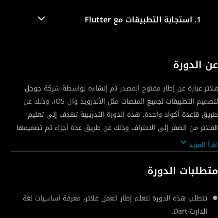
1.
استجابة التطبيقات مع Flutter
عن الدورة
فلاتر عبارة عن إطار مفتوح المصدر تم إنشاءه بواسطة شركة جوجل
لتصميم التطبيقات لجميع المنصات مثل الأندرويد وال iOS، وذلك عن
طريق قاعدة أكواد واحدة. هذه الدورة التدريبية تهدف إلى تعليم
الفلاتر من الصفر إلى الاحتراف وذلك عن طريق عدة أجزاء تم تصميمها
بواسطة المنتور حسن فليح. في هذا الجزء من الدورة التدريبية الخاصة
اقرأ المزيد
بإطار العمل فلاتر ستستكشف مدى استجابة تطبيقك لأحجام الشاشات
المختلفة، ومدى توافقه مع الأنظمة والمنصات الأخرى.
متطلبات الدورة
تتطلب هذه الدورة لتعلم إطار العمل فلاتر، معرفة أساسيات لغة
الدارت-Dart.