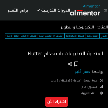
Almentor
الدورات التدريبية
برامج التعلم
ا
الفئات:
التكنولوجيا والتطوير
رقمي
التكنولوجيا
الشبكة الإلكترونية
الهدف 4: التعليم الجيد
الهدف 8: العمل اللائق ونمو الاقتصاد
استجابة التطبيقات باستخدام Flutter
Add To Wish List
بواسطة
حسن فُليح
مدة الدورة: 1ساعة 36دقيقة / 5 درس
مستوى: عام
اللغة: العربية
اشترك الآن