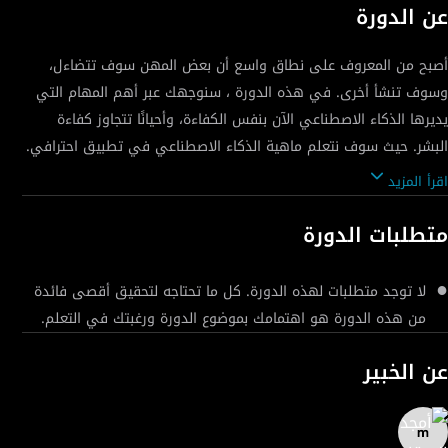
عن الدورة
أصبح من المعروف على نطاق واسع أن بعض المهن سوف تتضاءل،
وسوف تنشأ أخرى. في هذه الدورة ، سنوجهك عبر أهم المهام التي
يديرها الذكاء الاصطناعي الآن بنفس الكفاءة، وأحيانًا تتجاوز كفاءة
البشر. حيث سوف نتعلم ماهية الذكاء الاصطناعي في تطبيق احترافي.
بالإضافة إلى توضيح سهل لكيفية تلقي أدوات الذكاء الاصطناعي
اقرأ المزيد
للأوامر التي تطلبها منها والإجابات التي تقدمها (الأوامر). علاوةً على
ذلك، سنتناول مزايا وعيوب أدوات الذكاء الاصطناعي مثل شات جي بي
متطلبات الدورة
تي وبارد وغيرها، وكيفية الاستفادة منها في مجالات مختلفة، مثل
الموارد البشرية، والتعلم والتطوير، ومراكز التقييم، والتدريب المهني،
لا توجد متطلبات لهذه الدورة. كل ما تحتاجه لتحقيق أقصى فائدة
ومجال تدريب اللغة الإنجليزية. فقد تم تصميم هذه الدورة لشرح كيف
من هذه الدورة هو اهتمامك بموضوع الدورة ورغبتك في التعلم.
يمكن للذكاء الاصطناعي تسهيل معظم المهام في أي وظيفة. قم
بالتسجيل اليوم!
عن الخبير