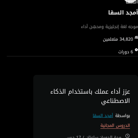
أمجد السقا
موجه لغة إنجليزية ومحسِّن أداء
34,820
متعلمين
6
دورات
عزز أداء عملك باستخدام الذكاء
الاصطناعي
بواسطة
أمجد السقا
الدروس المجانية
مدة الدورة: ساعتان / 17 درس