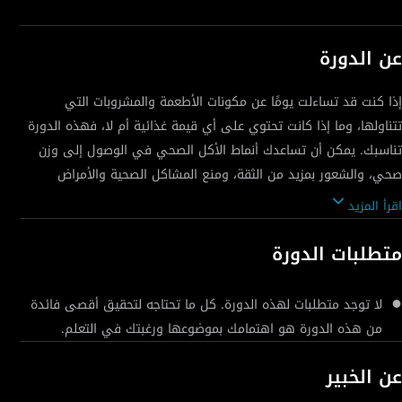
عن الدورة
إذا كنت قد تساءلت يومًا عن مكونات الأطعمة والمشروبات التي
تتناولها، وما إذا كانت تحتوي على أي قيمة غذائية أم لا، فهذه الدورة
تناسبك. يمكن أن تساعدك أنماط الأكل الصحي في الوصول إلى وزن
صحي، والشعور بمزيد من الثقة، ومنع المشاكل الصحية والأمراض
المزمنة. تهدف هذه الدورة إلى أن تكون دليلك في رحلة التغذية
اقرأ المزيد
الخاصة بك. بعد الانتهاء من هذه الدورة، ستكون قادرًا على تحديد
النظام الغذائي الأمثل لتتبعه للوصول إلى وزنك المستهدف، وستكون
متطلبات الدورة
أيضًا بمثابة مرجع للمساعدة في التغلب على أي مشكلات صحية متعلقة
بالتغذية.
لا توجد متطلبات لهذه الدورة. كل ما تحتاجه لتحقيق أقصى فائدة
من هذه الدورة هو اهتمامك بموضوعها ورغبتك في التعلم.
عن الخبير