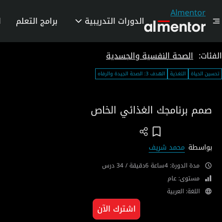
Almentor
الدورات التدريبية
برامج التعلم
ا
الفئات:
الصحة النفسية والجسدية
تحسين الحياة
التغذية
الهدف 3: الصحة الجيدة والرفاه
صمم برنامجك الغذائي الخاص
Add To Wish List
بواسطة
محمد شريف
مدة الدورة: 4ساعة 6دقيقة / 34 درس
مستوى: عام
اللغة: العربية
اشترك الآن