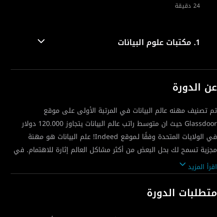
24 دقيقة
1.
مكتبات علوم البيانات
عن الدورة
تم تصنيف مهنه عالم البيانات في المرتبة الأولى على موقع
Glassdoor حيث ان متوسط راتب عالم البيانات يتجاوز 120.000 دولار
في الولايات المتحدة وفقًا لـموقع Indeed! علم البيانات هو مهنة
مجزية تسمح لك بحل البعض من أكثر مشاكل العالم إثارة للاهتمام. في
هذه السلسلة المكونة من خمس دورات تدريبية مصممة لكي تتعلم
اقرأ المزيد
كيفية البرمجة باستخدام Python ، وكيفية إنشاء تصورات مذهلة
للبيانات ، وكيفية استخدام التعلم الآلي مع Python.
متطلبات الدورة