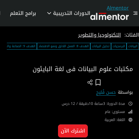
Almentor
الدورات التدريبية
برامج التعلم
ا
الفئات:
التكنولوجيا والتطوير
البيانات
البرمجيات
تحليل البيانات
الهدف 8: العمل اللائق ونمو الاقتصاد
الهدف 9: الصناعة والابتكار والهياكل الأساسية
مكتبات علوم البيانات فى لغة البايثون
Add To Wish List
بواسطة
حسن فُليح
مدة الدورة: 3ساعة 10دقيقة / 12 درس
مستوى: عام
اللغة: العربية
اشترك الآن