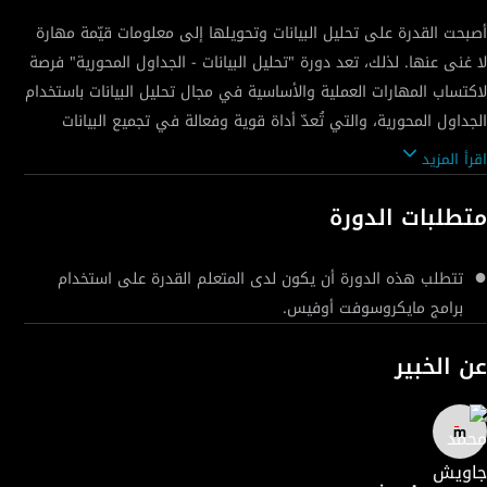
أصبحت القدرة على تحليل البيانات وتحويلها إلى معلومات قيّمة مهارة
لا غنى عنها. لذلك، تعد دورة "تحليل البيانات - الجداول المحورية" فرصة
لاكتساب المهارات العملية والأساسية في مجال تحليل البيانات باستخدام
الجداول المحورية، والتي تُعدّ أداة قوية وفعالة في تجميع البيانات
اقرأ المزيد
في هذه الدورة، تتعلم كيفية إعداد البيانات وتجهيزها للتحليل، مما
متطلبات الدورة
يضمن أن تكون جميع المعلومات دقيقة ومنظمة. من خلال خطوات
منهجية، ستتعلم كيفية إنشاء الجداول المحورية بسهولة، وتخطيطها
تتطلب هذه الدورة أن يكون لدى المتعلم القدرة على استخدام
بما يتناسب مع احتياجات التحليل، بالإضافة إلى كيفية تحديثها لضمان
برامج مايكروسوفت أوفيس.
دقة البيانات وتحليلها بشكل مستمر. ستتعرف أيضًا على أساليب الفرز
والتصفية، ما يتيح لك التركيز على الجوانب الأكثر أهمية في بياناتك،
عن الخبير
كيفية استغلال القيم المختلفة داخل الجداول المحورية للحصول على
رؤى مفيدة ودقيقة يمكن استخدامها في اتخاذ القرارات. كما ستفهم
كيفية استغلال القيم المختلفة داخل الجداول المحورية للحصول على
رؤى مفيدة ودقيقة يمكن استخدامها في اتخاذ القرارات. بالإضافة إلى