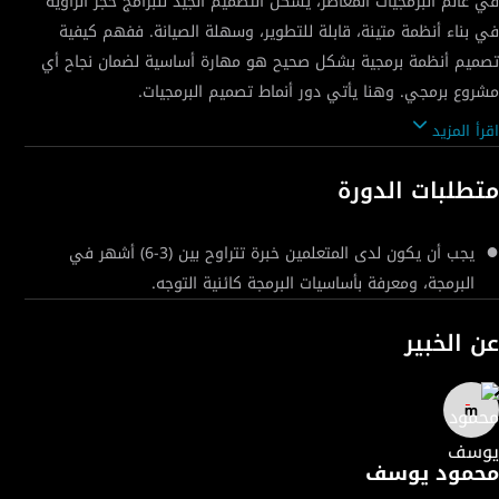
في عالم البرمجيات المعاصر، يشكل التصميم الجيد للبرامج حجر الزاوية
في بناء أنظمة متينة، قابلة للتطوير، وسهلة الصيانة. ففهم كيفية
تصميم أنظمة برمجية بشكل صحيح هو مهارة أساسية لضمان نجاح أي
اقرأ المزيد
تعد أنماط تصميم البرمجيات (Design Patterns) أدوات قوية تساعد
المطورين على مواجهة التحديات المتكررة التي تظهر خلال عملية
متطلبات الدورة
تطوير البرمجيات. تمثل هذه الأنماط حلولًا معيارية يمكن تطبيقها
لمعالجة المشكلات الشائعة في تصميم البرمجيات، مما يوفر الوقت
يجب أن يكون لدى المتعلمين خبرة تتراوح بين (3-6) أشهر في
البرمجة، ومعرفة بأساسيات البرمجة كائنية التوجه.
تركز هذه الدورة على أنماط التصميم الإبداعي، وتقدم لك مجموعة من
عن الخبير
الأنماط الشهيرة التي يستخدمها المطورون حول العالم لتحسين مرونة
وتوسعية البرامج. سوف تتعلم كيفية تطبيق هذه الأنماط في مواقف
عملية متنوعة، وفهم كيفية تحسين جودة الشيفرة البرمجية باستخدام
تقنيات حديثة ومعتمدة. بدءًا من إنشاء كائنات معقدة باستخدام نمط الـ
محمود يوسف
Builder، مرورًا بالتعامل مع الكائنات المنفردة عبر نمط الـ Singleton،