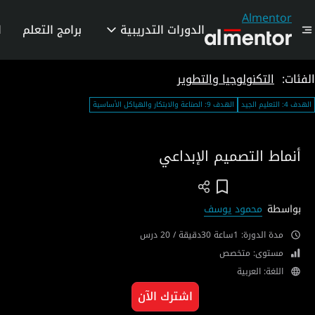
Almentor
الدورات التدريبية
برامج التعلم
ا
الفئات:
التكنولوجيا والتطوير
الهدف 4: التعليم الجيد
الهدف 9: الصناعة والابتكار والهياكل الأساسية
أنماط التصميم الإبداعي
Add To Wish List
بواسطة
محمود يوسف
مدة الدورة: 1ساعة 30دقيقة / 20 درس
مستوى: متخصص
اللغة: العربية
اشترك الآن