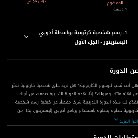
درس مجاني
المفهوم
1 دقيقة
1.
رسم شخصية كرتونية بواسطة أدوبي
اليستريتور - الجزء الأول
عن الدورة
هل أنت مُحب للرسوم الكارتونية؟ هل تريد خلق شخصية كارتونية تعبّر
عن اهتماماتك وميولك؟ إذًا، هذه الدورة التدريبة صممت من أجلك.
تقدّم لك هذه الدورة التدريبية شرحًا مفصلًا عن كيفية رسم شخصية
كارتونية خطوة بخطوة باستخدام برنامج أدوبي إليستريتور، بدءًا من
كيفية التوصّل إلى مفهوم فريد للشخصية، وحتى طريقة تقديم
اقرأ المزيد
شخصيتك النهائية. كما تغطي الدورة مجموعة من الدروس الأخرى مثل
كيفية اختيار الألوان المناسبة لشخصيتك، واستخدام الفرش، والتظليل،
متطلبات الدورة