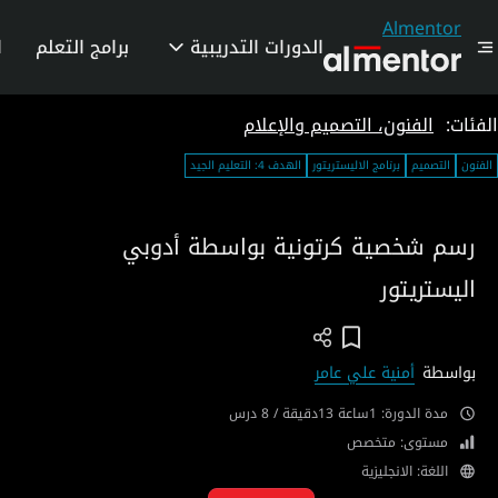
Almentor
الدورات التدريبية
برامج التعلم
ا
الفئات:
الفنون، التصميم والإعلام
الفنون
التصميم
برنامج الاليستريتور
الهدف 4: التعليم الجيد
رسم شخصية كرتونية بواسطة أدوبي
اليستريتور
Add To Wish List
بواسطة
أمنية علي عامر
مدة الدورة: 1ساعة 13دقيقة / 8 درس
مستوى: متخصص
اللغة: الانجليزية