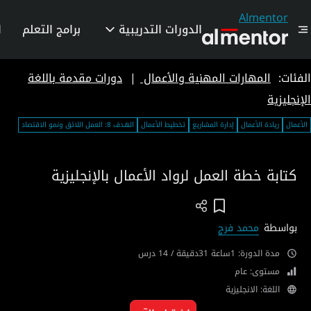
Almentor
الدورات التدريبية
برامج التعلم
ا
الفئات:
المهارات المهنية والأعمال
|
دورات مقدمة باللغة
الإنجليزية
الأعمال
ريادة الأعمال
إدارة المشاريع
تخطيط الأعمال
الهدف 8: العمل اللائق ونمو الاقتصاد
كتابة خطة العمل لرواد الأعمال بالإنجليزية
Add To Wish List
بواسطة
محمد فرج
مدة الدورة: 1ساعة 31دقيقة / 14 درس
مستوى: عام
اللغة: الانجليزية