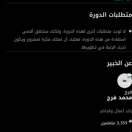
بكيفية كتابة خُطة عمل قوية، ثم انتهاءً بإعداد خطة مالية وتسويقية
فعّالة يمكنها بالفعل أن تجذب المستثمرين لمشروعك.
متطلبات الدورة
لا توجد متطلبات أخرى لهذه الدورة، ولكنك ستحقق أقصى
استفادة من هذه الدورة، فعليك أن تمتلك فكرة لمشروع ويكون
لديك الرغبة في تطويرها.
عن الخبير
محمد فرج
رائد أعمال ومُحاضر
3,359
متعلمين