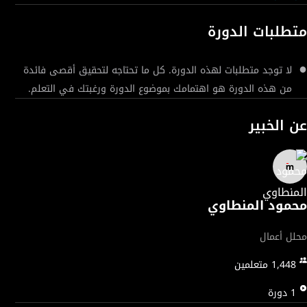
المستخدمة لتحليل البيانات واتخاذ قرارات إدارية أفضل. تركز هذه الدورة
التدريبية على فهمك للمفاهيم الأساسية، وحكمك الإداري، وقدرتك
متطلبات الدورة
على تطبيق مفاهيم الدورة على مشاكل العمل الحقيقية.
لا توجد متطلبات لهذه الدورة. كل ما تحتاجه لتحقيق أقصى فائدة
من هذه الدورة هو اهتمامك بموضوع الدورة ورغبتك في التعلم.
عن الخبير
محمود المنطاوي
محلل أعمال
1,448
متعلمين
1
دورة