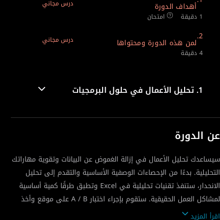
درس مجاني
أهداف الدورة
1 دقيقة
امتحان
2.
درس مجاني
لمن هذه الدورة ومحتواها
4 دقيقة
1.
تحليل الأعمال في حلول البرمجيات
عن الدورة
سيساعدك تحليل الأعمال في إزالة الغموض عن البيانات وتقوية مهاراتك
التحليلية. بدءًا من الإحصاءات الوصفية الأساسية والتقدم إلى تحليل
الانحدار، ستنفذ تقنيات تحليلية في Excel وتطبق طرقًا كمية أساسية
لمشاكل العمل الحقيقية. ستقوم بإجراء اختبار A / B على موقع وأخذ
العينات للتحقق من مخزون المستودعات. يقدم تحليل الأعمال الأساليب
اقرأ المزيد