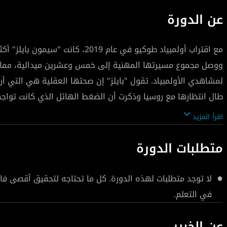
عن الدورة
مع اقتراب أولمبياد طوكيو في عام 2019،
ووصل مجموع مسيرتها المهنية إلى خمس وعشرين ميدالية، مما ج
لمشاهدي الأولمبياد. تقول "بايلز" إن صحتها العقلية هي التي أ
طال انتظارها مع روسيا وذكرت أن الضغط الهائل الذي كانت تواجه
نفسي رياضي" بتحضير هذه الدورة للرياضيين؛ للحث على ضرورة ال
اقرأ المزيد
التغلب على مخاوفهم قبل البطولات.
متطلبات الدورة
لا توجد متطلبات لهذه الدورة. كل ما تحتاجه لتحقيق أقصى ف
في التعلم.
عن الخبير