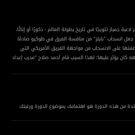
 كانت "سيمون بايلز" أكثر لاعبة جمباز تتويجًا في تاريخ بطولة العالم - ذكورًا أو إناثًا،
عل انسحاب "بايلز" من منافسة الفرق في طوكيو صادمًا
رغمتها على الانسحاب من مواجهة الفريق الأمريكي التي
ه كان يؤثر عليها؛ لهذا السبب قام أحمد صلاح "مدرب إعداد
تركيز على عقلية الأبطال وتقديم الحلول التي تساعدهم في
ائدة من هذه الدورة هو اهتمامك بموضوع الدورة ورغبتك