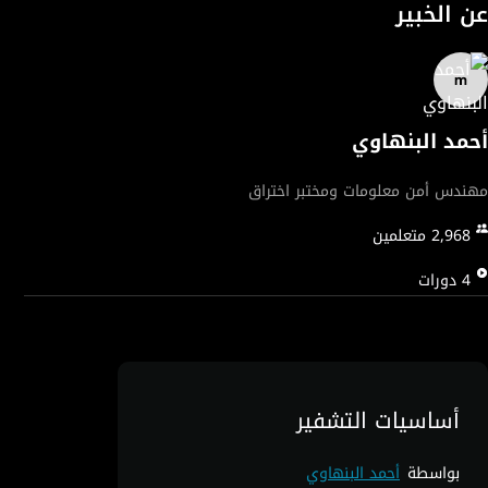
عن الخبير
كما سنستعرض بشكل مبسط التحديات التي تواجه أجهزة إنترنت
الأشياء، وكيفية التعامل مع المخاطر في بيئة الكلاود (السحابة). هذه
الدورة لا تتطلب خبرة مسبقة، وهي مناسبة لأي شخص يرغب في فهم
أحمد البنهاوي
مهندس أمن معلومات ومختبر اختراق
انضم إلينا لتأخذ أولى خطواتك نحو عالم أمن المعلومات بثقة وفهم.
2,968
متعلمين
4
دورات
أساسيات التشفير
بواسطة
أحمد البنهاوي