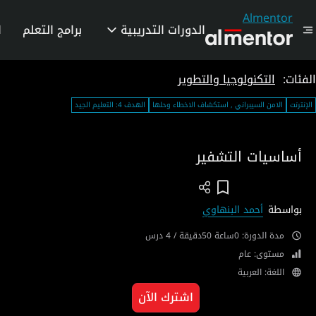
Almentor
الدورات التدريبية
برامج التعلم
ا
الفئات:
التكنولوجيا والتطوير
الإنترنت
الامن السيبراني , استكشاف الاخطاء وحلها
الهدف 4: التعليم الجيد
أساسيات التشفير
Add To Wish List
بواسطة
أحمد البنهاوي
مدة الدورة: 0ساعة 50دقيقة / 4 درس
مستوى: عام
اللغة: العربية
اشترك الآن