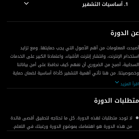
1.
أساسيات التشفير
عن الدورة
أصبحت المعلومات من أهم الأصول التي يجب حمايتها. ومع تزايد
استخدام الإنترنت، وانتشار إنترنت الأشياء، واعتمادنا الكبير على الخدمات
السحابية، أصبح من الضروري أن نفهم كيف نحافظ على أمن بياناتنا
وخصوصيتنا. من هنا تأتي أهمية التشفير كأداة أساسية لضمان حماية
اقرأ المزيد
تهدف هذه الدورة إلى تزويدك بأساس قوي في مفاهيم التشفير
متطلبات الدورة
وأمن المعلومات. حيث سنبدأ بنظرة عامة مبسطة عن التشفير وكيف
يُستخدم لحماية البيانات. ثم نتعرف على نموذج "CIA" الذي يركز على
لا توجد متطلبات لهذه الدورة. كل ما تحتاجه لتحقيق أقصى فائدة
ثلاثة مفاهيم رئيسية: السرية (عدم كشف المعلومات لغير المصرح لهم)،
من هذه الدورة هو اهتمامك بموضوع الدورة ورغبتك في التعلم.
والنزاهة (منع التلاعب بالبيانات)، والتوافر (ضمان وصول المستخدمين