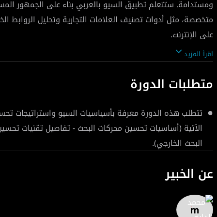
ومستدامة. ستتعلم تطبيق السيو بالعربي بناء على الجمهور الم
متخصصة، مثل أدوات تصنيف العلامات التجارية وتحليل الروابط الخ
اقرأ المزيد
ستكتسب نصائح متقدمة تساعدك على تحسين ترتيب موقعك بشكل اس
التصنيف، مثل تحسين المحتوى، هيكلة الموقع، وسرعة التحميل. 
متطلبات الدورة
تتطلب هذه الدورة معرفة بأسياسيات السيو واستراتيجات تحسين
مع التطورات المستمرة في عالم SEO، أص
الآتية (أساسيات تحسين محركات البحث - تفاصيل تقنيات تحسين
البحث الخارجي).
متقدمة، مما يمنحك ميزة تنافسية قوية في عالم التسويق الرقم
عن الخبير