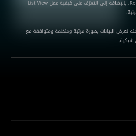
أبرز وأهم الفروقات بين كل من List View وRecycler View، بالإضافة إلى التعرّف على كيفية عمل List View
تبة.
ى استفادة منه لعرض البيانات بصورة مرتبة ومنظمة ومتوافقة مع
 شبكية.