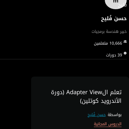
حسن فُليح
خبير هندسة برمجيات
10,666
متعلمين
39
دورات
تعلم الAdapter View (دورة
الأندرويد كوتلين)
بواسطة
حسن فُليح
الدروس المجانية