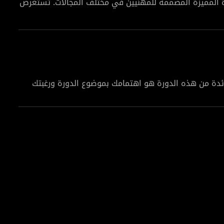
ة المميزة المصممة للمهنيين في مختلف المجالات. تستعرض
الدورة أطر هندسة الأوامر البرمجية مثل APE و RACE و COAST و TAG و RISE و TRACE و ERA و CARE، التي تمثل أدوات
قعية وتطبيقات عملية، ستكتسب فهمًا عميقًا لكيفية تطبيق
هذه الأطر لتحسين قدرة الأنظمة الذكية على التعلم والتكيف مع مختلف السيناريوهات، ونقدم معرفة متعمقة ومهارات
عملية لصياغة أوامر وتعليمات فعالة لنماذج الذكاء الاصطناعي مثل Chat GPT. سواء كنت كاتب محتوى، أو مسوقًا، أو مدير
ائدة من هذه الدورة هو اهتمامك بموضوع الدورة ورغبتك
انضم إلينا في هذه الدورة لتكتشف كيف يمكن لهندسة التلقين أن تكون المفتاح للاستفادة من الذكاء الاصطناعي والوصول