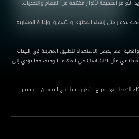
الأوامر الصحيحة لأنواع مختلفة من المهام والتحديات.
صة لأدوار مثل إنشاء المحتوى والتسويق وإدارة المشاريع
لواقعية، مما يضمن الاستعداد لتطبيق المعرفة في البيئات
المهنية. تعزز القدرة على الاستفادة من أدوات الذكاء الاصطناعي مثل Chat GPT في المهام اليومية، مما يؤدي إلى
اء الاصطناعي سريع التطور، مما يتيح التحسين المستمر