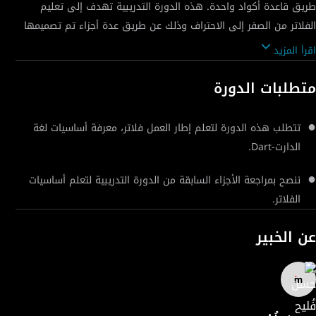
طريق قاعدة أكواد واحدة. هذه الدورة التدريبية تهدف إلى تعليم
الفلاتر من الصفر إلى الاحتراف وذلك عن طريق عدة أجزاء تم تصميمها
بواسطة المنتور حسن فليح. يقدم لك هذا الجزء من الدورة التدريبية
اقرأ المزيد
الخاصة بإطار العمل فلاتر، شرح لبعض الودجت-widget الجديدة مثل زر
القائمة المنسدلة، انتقاء الصور المتعددة والعديد من الودجت الأخرى
متطلبات الدورة
بالإضافة إلى شرح UI.
تتطلب هذه الدورة لتعلم إطار العمل فلاتر، معرفة أساسيات لغة
الدارت-Dart.
ننصح بمراجعة الأجزاء السابقة من الدورة التدريبية لتعلم أساسيات
الفلاتر.
عن الخبير