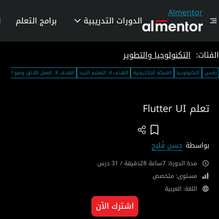
Almentor
الدورات التدريبية
برامج التعلم
ا
الفئات:
التكنولوجيا والتطوير
رقمي
التكنولوجيا
الشبكة الإلكترونية
الهدف 4: التعليم الجيد
الهدف 8: العمل اللائق ونمو الاقتصاد
تعلم Flutter UI
Add To Wish List
بواسطة
حسن فُليح
مدة الدورة: 7ساعة 28دقيقة / 31 درس
مستوى: متخصص
اللغة: العربية
اشترك الآن