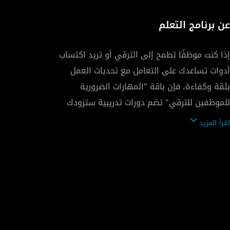
عن برنامج التعلم
إذا كنت موظفًا تطمح إلى الترقي أو تريد اكتساب
أدوات تساعدك على التعامل مع تحديات العمل
بثقة وكفاءة، فإن باقة "المهارات الضرورية
للموظفين للترقي" تضم دورات تدريبية ستزودك
اقرأ المزيد
حيث سنساعدك على تطوير مهارات التواصل
وستتعلم كيفية التعبير عن أفكارك بوضوح
واحترافية، سواء كان ذلك من خلال الكتابة أو
المحادثات الشخصية. ستتدرب أيضًا على إدارة
النزاعات وتطوير التفكير النقدي لتتمكن من
التعامل مع تحديات العمل بشكل أكثر ذكاءً