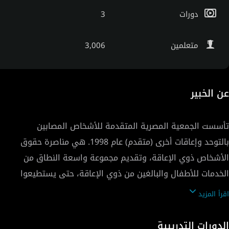
دورات
3
متعلمين
3,006
عن الخبير
تأسست الجمعية المصرية المتقدمة للأشخاص المصابين
بالتوحد وإعاقات أخرى (متقدم) عام 1998. هي مناصرة حقوق
الأشخاص ذوي الإعاقة، وتقديم مجموعة واسعة النطاق من
الخدمات للأطفال والبالغين من ذوي الإعاقة، حتى يستطيعوا
الاعتماد على أنفسهم بشكل أكبر ولزيادة قدرتهم على
اقرأ المزيد
الاندماج في المجتمع. وتتنوع هذه الخدمات مابين مهنية
وتعليمية وعلاجية وتأهيلية.
الدورات التدريبية